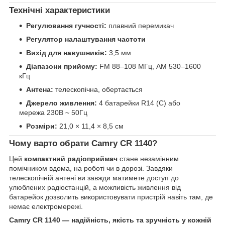
Технічні характеристики
Регулювання гучності:
плавний перемикач
Регулятор налаштування частоти
Вихід для навушників:
3,5 мм
Діапазони прийому:
FM 88–108 МГц, AM 530–1600
кГц
Антена:
телескопічна, обертається
Джерело живлення:
4 батарейки R14 (C) або
мережа 230В ~ 50Гц
Розміри:
21,0 × 11,4 × 8,5 см
Чому варто обрати Camry CR 1140?
Цей
компактний радіоприймач
стане незамінним
помічником вдома, на роботі чи в дорозі. Завдяки
телескопічній антені ви завжди матимете доступ до
улюблених радіостанцій, а можливість живлення від
батарейок дозволить використовувати пристрій навіть там, де
немає електромережі.
Camry CR 1140 — надійність, якість та зручність у кожній