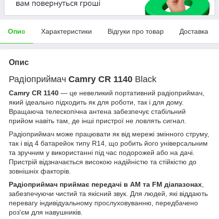
Опис
Характеристики
Відгуки про товар
Доставка
Опис
Радіоприймач
Camry CR 1140
Black
Camry CR 1140
— це невеликий портативний радіоприймач,
який ідеально підходить як для роботи, так і для дому.
Вращаюча телескопічна антена забезпечує стабільний
прийом навіть там, де інші пристрої не ловлять сигнал.
Радіоприймач може працювати як від мережі змінного струму,
так і від 4 батарейок типу R14, що робить його універсальним
та зручним у використанні під час подорожей або на дачі.
Пристрій відзначається високою надійністю та стійкістю до
зовнішніх факторів.
Радіоприймач приймає передачі в AM та FM діапазонах
,
забезпечуючи чистий та якісний звук. Для людей, які віддають
перевагу індивідуальному прослуховуванню, передбачено
роз'єм для навушників.