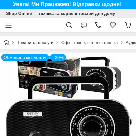
Увага! Ми Працюємо! Відправки щодня!
Shop Online — техніка та корисні товари для дому
Товари та послуги
Офіс, техніка та електроніка
Аудіо
Обмежена кількість🔥
–20%