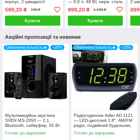
корпус, 2 швидкості
— 0,8 л, 48 Вт, нерж. сталь
2 шв
обду
599,20
999,20
899
₴
₴
749 ₴
1 249 ₴
Купити
Купити
Акційні пропозиції та новинки
Обмежена кількість🔥
–20%
Обмежена кількість🔥
–20%
Мультимедійна акустика
Радіогодинник Adler AD 1121
SVEN MS-2050 — 2.1,
— LED-дисплей 1.8″, AM/FM
Bluetooth, сабвуфер, 55 Вт
радіо, подвійний будильник,
Snooze
Готово до відправки
Готово до відправки