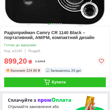
Радіоприймач Camry CR 1140 Black –
портативний, AM/FM, компактний дизайн
Готово до відправки
Код: м1140
Роздріб
899,20
₴
1 124 ₴
Економія
224.80 ₴
Залишилось
24 дні
Купити