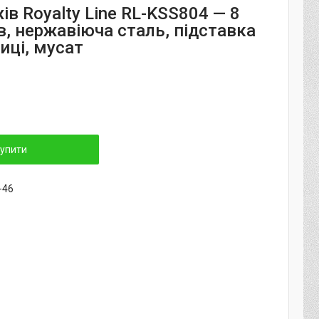
ів Royalty Line RL-KSS804 — 8
в, нержавіюча сталь, підставка
иці, мусат
упити
-46