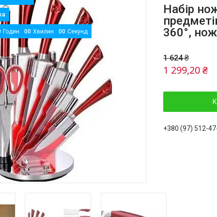
Набір нож
предметі
360°, нож
0
Годин
0
0
Хвилин
0
0
Секунд
1 624 ₴
1 299,20 ₴
К
+380 (97) 512-47