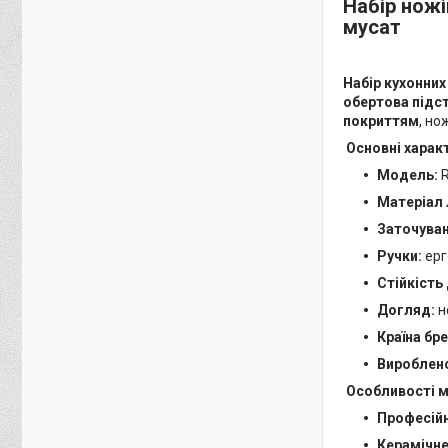
Набір ножі
мусат
Набір кухонних
обертова підс
покриттям
, но
Основні харак
Модель:
R
Матеріал 
Заточуван
Ручки:
ерг
Стійкість 
Догляд:
н
Країна бр
Вироблено
Особливості 
Професійн
Керамічне