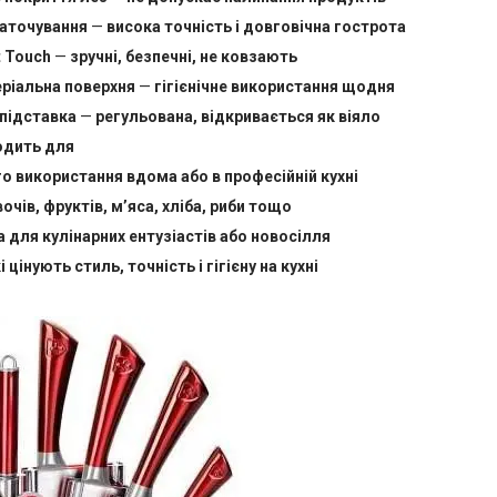
заточування
—
висока точність і довговічна гострота
t Touch
—
зручні, безпечні, не ковзають
ріальна поверхня
—
гігієнічне використання щодня
підставка
—
регульована, відкривається як віяло
одить для
 використання вдома або в професійній кухні
очів, фруктів, м’яса, хліба, риби тощо
 для кулінарних ентузіастів або новосілля
 цінують стиль, точність і гігієну на кухні