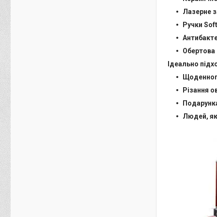
Лазерне 
Ручки Sof
Антибакте
Обертова 
Ідеально підх
Щоденного
Різання ов
Подарунка
Людей, які