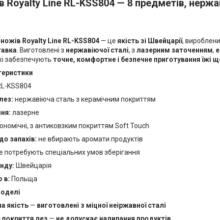
в Royalty Line RL-KSS804 — 8 предметів, нержа
 ножів Royalty Line RL-KSS804
— це
якість зі Швейцарії
, вироблени
тавка
. Виготовлені з
нержавіючої сталі
, з
лазерним заточенням
,
е
жі забезпечують
точне, комфортне і безпечне приготування їжі 
теристики
L-KSS804
лез:
нержавіюча сталь з керамічним покриттям
ня:
лазерне
ономічні, з антиковзким покриттям Soft Touch
до запахів:
не вбирають аромати продуктів
е потребують спеціальних умов зберігання
енду:
Швейцарія
 в:
Польща
моделі
а якість
—
виготовлені з міцної неіржавної сталі
 покриття лез
—
не допускає налипання продуктів