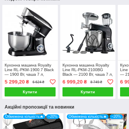
Кухонна машина Royalty
Кухонна машина Royalty
Кухо
Line RL-PKM-1900.7 Black
Line RL-PKM-2100BG
Lin
— 1900 Вт, чаша 7 л,
Black — 2100 Вт, чаша 7 л,
— 21
планетарне змішування, 3
планетарне змішування, 3
план
5 299,20
6 999,20
6 9
₴
₴
6 624 ₴
8 749 ₴
насадки
насадки
наса
Купити
Купити
Акційні пропозиції та новинки
Обмежена кількість🔥
–20%
Обмежена кількість🔥
–20%