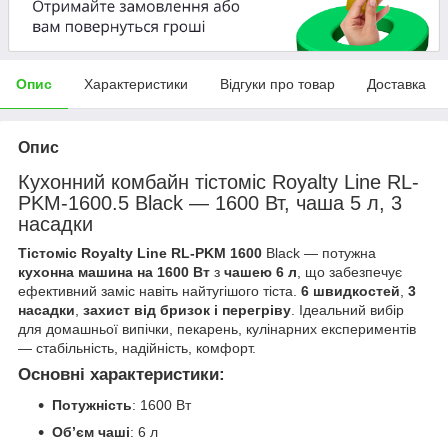
Опис
Характеристики
Відгуки про товар
Доставка
Опис
Кухонний комбайн тістоміс Royalty Line RL-
PKM-1600.5 Black — 1600 Вт, чаша 5 л, 3
насадки
Тістоміс Royalty Line RL-PKM 1600
Black — потужна
кухонна машина на 1600 Вт
з
чашею 6 л
, що забезпечує
ефективний заміс навіть найтугішого тіста.
6 швидкостей
,
3
насадки
,
захист від бризок і перегріву
. Ідеальний вибір
для домашньої випічки, пекарень, кулінарних експериментів
— стабільність, надійність, комфорт.
Основні характеристики:
Потужність
: 1600 Вт
Об’єм чаші
: 6 л