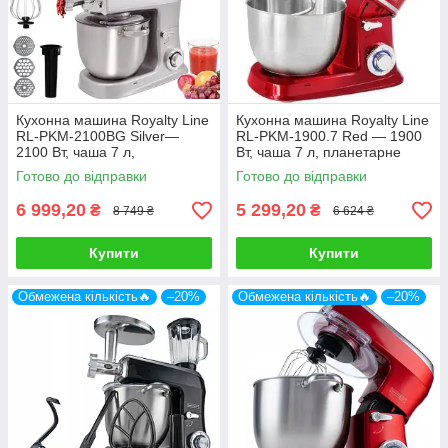
Кухонна машина Royalty Line
Кухонна машина Royalty Line
RL-PKM-2100BG Silver—
RL-PKM-1900.7 Red — 1900
2100 Вт, чаша 7 л,
Вт, чаша 7 л, планетарне
планетарне змішування, 3
змішування, 3 насадки
Готово до відправки
Готово до відправки
насадки
6 999,20
5 299,20
₴
₴
8 749 ₴
6 624 ₴
Купити
Купити
Обмежена кількість🔥
–20%
Обмежена кількість🔥
–20%