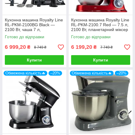
Кухонна машина Royalty Line
Кухонна машина Royalty Line
RL-PKM-2100BG Black —
RL-PKM-2100.7 Red — 7.5 л,
2100 Вт, чаша 7 л,
2100 Вт, планетарний міксер
планетарне змішування, 3
Готово до відправки
Готово до відправки
насадки
6 999,20
6 199,20
₴
₴
8 749 ₴
7 749 ₴
Купити
Купити
Обмежена кількість🔥
–20%
Обмежена кількість🔥
–20%