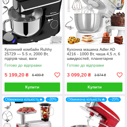
Кухонний комбайн Ruhhy
Кухонна машина Adler AD
25729 — 5.5 л, 2000 Вт,
4216 - 1000 Вт, чаша 4,5 л, 6
підігрів чаші, ваги
швидкостей, планетарне
змішування, 3 насадки
Готово до відправки
Готово до відправки
5 199,20
3 099,20
₴
₴
6 499 ₴
3 874 ₴
Купити
Купити
Обмежена кількість🔥
–20%
Обмежена кількість🔥
–20%