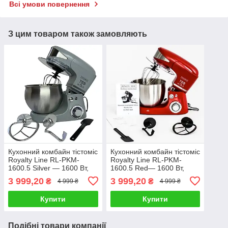
Всі умови повернення
З цим товаром також замовляють
Кухонний комбайн тістоміс
Кухонний комбайн тістоміс
Royalty Line RL-PKM-
Royalty Line RL-PKM-
1600.5 Silver — 1600 Вт,
1600.5 Red— 1600 Вт,
чаша 5 л, 3 насадки
чаша 5 л, 3 насадки
3 999,20
3 999,20
₴
₴
4 999 ₴
4 999 ₴
Купити
Купити
Подібні товари компанії