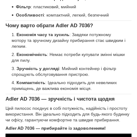
Фільтр
: пластиковий, мийний
Особливості
: компактний, легкий, безпечний
Чому варто обрати
Adler AD 7036
?
Економія часу та зусиль
: Завдяки потужному
мотору та зручному дизайну прибирання стає швидким і
легким.
Економічність
: Немає потреби купувати змінні мішки
для пилу.
Зручність у догляді
: Мийний контейнер і фільтр
спрощують обслуговування пристрою.
Компактність
: Ідеально підходить для невеликих
приміщень, де важлива економія місця.
Adler AD 7036
— зручність і чистота щодня
Цей пилосос поєднує в собі потужність, надійність і простоту
використання. Він ідеально підходить для будь-якого будинку
чи офісу, гарантуючи комфортне та швидке прибирання.
Adler AD 7036 — прибирайте із задоволенням!