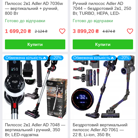
Пилосос 2в1 Adler AD 7036w
Ручний пилосос Adler AD
— вертикальний + ручний,
7044 – бездротовий 2в1, 250
800 Вт
Вт, TURBO, HEPA, LED-
підсвітка
Готово до відправки
Готово до відправки
1 699,20
3 899,20
₴
₴
2 124 ₴
4 874 ₴
Купити
Купити
Обмежена кількість🔥
–20%
Обмежена кількість🔥
–20%
Пилосос 2в1 Adler AD 7048 —
Бездротовий вертикальний
вертикальний і ручний, 350
пилосос Adler AD 7061 —
Вт, LED-підсвітка
22 В, Li‑ion, 350 Вт,