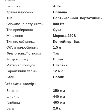
Виробник
Adler
Країна виробник
Польща
Тип
Вертикальний+портативний
Споживана потужність
800 Вт
Тип прибирання
Суха
Живлення
Мережа 220В
Тип пилозбірника
Контейнер, Бак
Об'єм пилозбірника
1.5 л
Фільтр тонкої очистки
Так
Колір корпусу
Сірий
Матеріал корпусу
Пластик
Гарантійний термін
12 міс
Стан
Новий
Габаритні розміри
Висота
350 мм
Ширина
440 мм
Глибина
465 мм
Вага
2.6 кг