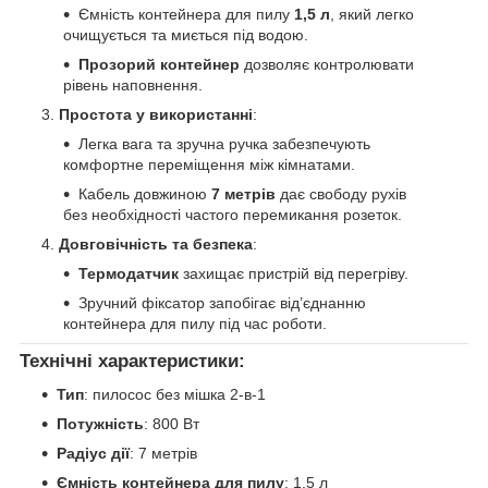
Ємність контейнера для пилу
1,5 л
, який легко
очищується та миється під водою.
Прозорий контейнер
дозволяє контролювати
рівень наповнення.
Простота у використанні
:
Легка вага та зручна ручка забезпечують
комфортне переміщення між кімнатами.
Кабель довжиною
7 метрів
дає свободу рухів
без необхідності частого перемикання розеток.
Довговічність та безпека
:
Термодатчик
захищає пристрій від перегріву.
Зручний фіксатор запобігає від’єднанню
контейнера для пилу під час роботи.
Технічні характеристики:
Тип
: пилосос без мішка 2-в-1
Потужність
: 800 Вт
Радіус дії
: 7 метрів
Ємність контейнера для пилу
: 1,5 л