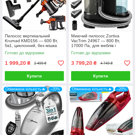
Пилосос вертикальний
Миючий пилосос Zortiva
Krumad KMD156 — 600 Вт,
VacTrim 24967 — 800 Вт,
5в1, циклонний, без мішка
17000 Па, для меблів і
килимів
Готово до відправки
Готово до відправки
1 999,20
3 799,20
₴
₴
2 499 ₴
4 749 ₴
Купити
Купити
Обмежена кількість🔥
–20%
Обмежена кількість🔥
–20%