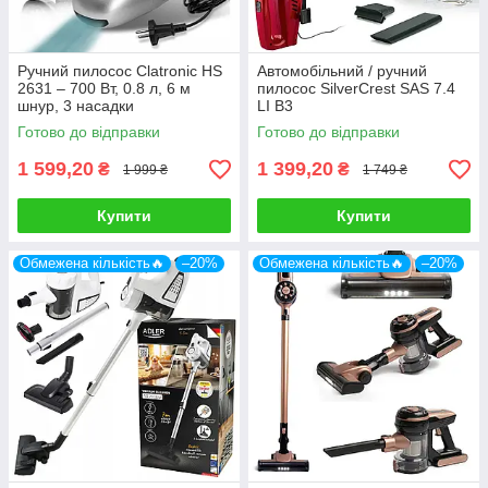
Ручний пилосос Clatronic HS
Автомобільний / ручний
2631 – 700 Вт, 0.8 л, 6 м
пилосос SilverCrest SAS 7.4
шнур, 3 насадки
LI B3
Готово до відправки
Готово до відправки
1 599,20
1 399,20
₴
₴
1 999 ₴
1 749 ₴
Купити
Купити
Обмежена кількість🔥
–20%
Обмежена кількість🔥
–20%