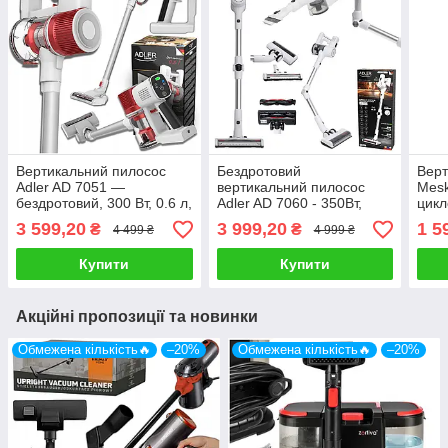
Вертикальний пилосос
Бездротовий
Верт
Adler AD 7051 —
вертикальний пилосос
Mesk
бездротовий, 300 Вт, 0.6 л,
Adler AD 7060 - 350Вт,
цикл
циклонний фільтр, LED-
16000Па, LED-дисплей,
0,5 
3 599,20
3 999,20
1 5
₴
₴
4 499 ₴
4 999 ₴
підсвітка
35хв роботи
кабе
Купити
Купити
Акційні пропозиції та новинки
Обмежена кількість🔥
–20%
Обмежена кількість🔥
–20%