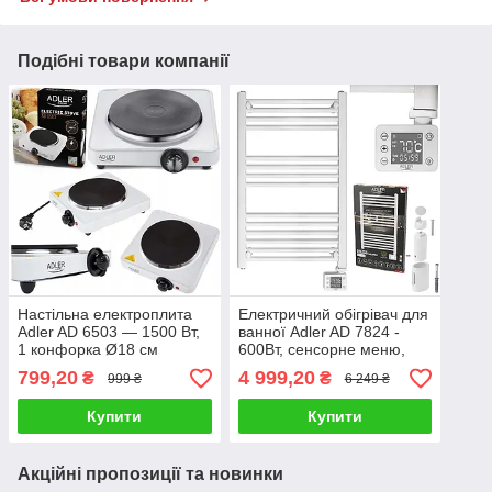
Подібні товари компанії
Настільна електроплита
Електричний обігрівач для
Adler AD 6503 — 1500 Вт,
ванної Adler AD 7824 -
1 конфорка Ø18 см
600Вт, сенсорне меню,
таймер
799,20
4 999,20
₴
₴
999 ₴
6 249 ₴
Купити
Купити
Акційні пропозиції та новинки