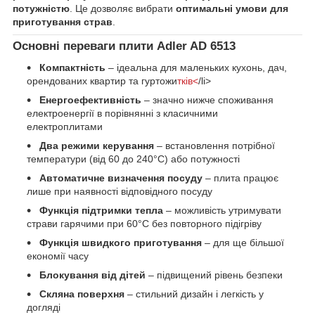
потужністю
. Це дозволяє вибрати
оптимальні умови для
приготування страв
.
Основні переваги плити Adler AD 6513
Компактність
– ідеальна для маленьких кухонь, дач,
орендованих квартир та гуртожи
тків<
/li>
Енергоефективність
– значно нижче споживання
електроенергії в порівнянні з класичними
електроплитами
Два режими керування
– встановлення потрібної
температури (від 60 до 240°C) або потужності
Автоматичне визначення посуду
– плита працює
лише при наявності відповідного посуду
Функція підтримки тепла
– можливість утримувати
страви гарячими при 60°C без повторного підігріву
Функція швидкого приготування
– для ще більшої
економії часу
Блокування від дітей
– підвищений рівень безпеки
Скляна поверхня
– стильний дизайн і легкість у
догляді