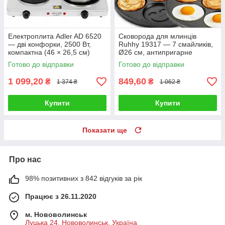
Електроплита Adler AD 6520
Сковорода для млинців
— дві конфорки, 2500 Вт,
Ruhhy 19317 — 7 смайликів,
компактна (46 × 26,5 см)
Ø26 см, антипригарне
покриття, для всіх типів плит
Готово до відправки
Готово до відправки
1 099,20
849,60
₴
₴
1 374 ₴
1 062 ₴
Купити
Купити
Показати ще
Про нас
98% позитивних з 842 відгуків за рік
Працює з 26.11.2020
м. Нововолинськ
Луцька 24, Нововолинськ, Україна