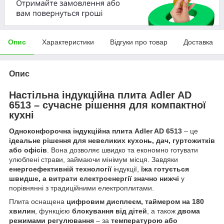
Опис
Характеристики
Відгуки про товар
Доставка
Опис
Настільна індукційна плита
Adler AD
6513
– сучасне рішення для компактної
кухні
Одноконфорочна індукційна плита Adler AD 6513
– це
ідеальне рішення для невеликих кухонь, дач, гуртожитків
або офісів
. Вона дозволяє швидко та економно готувати
улюблені страви, займаючи мінімум місця. Завдяки
енергоефективній технології
індукції,
їжа готується
швидше, а витрати електроенергії значно нижчі
у
порівнянні з традиційними електроплитами.
Плита оснащена
цифровим дисплеєм, таймером на 180
хвилин
, функцією
блокування від дітей
, а також
двома
режимами регулювання
– за
температурою або