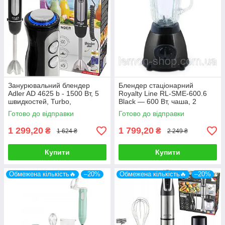
Занурювальний блендер
Блендер стаціонарний
Adler AD 4625 b - 1500 Вт, 5
Royalty Line RL-SME-600.6
швидкостей, Turbo,
Black — 600 Вт, чаша, 2
нержавіюча сталь
швидкості, імпульсний режим
Готово до відправки
Готово до відправки
1 299,20
1 799,20
₴
₴
1 624 ₴
2 249 ₴
Купити
Купити
Обмежена кількість🔥
–20%
Обмежена кількість🔥
–20%