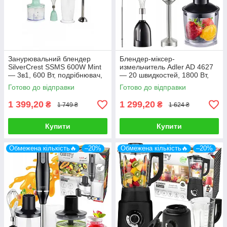
Занурювальний блендер
Блендер-міксер-
SilverCrest SSMS 600W Mint
измельчитель Adler AD 4627
— 3в1, 600 Вт, подрібнювач,
— 20 швидкостей, 1800 Вт,
вінчик
набір з ножем, вінчиком,
Готово до відправки
Готово до відправки
порційником
1 399,20
1 299,20
₴
₴
1 749 ₴
1 624 ₴
Купити
Купити
Обмежена кількість🔥
–20%
Обмежена кількість🔥
–20%