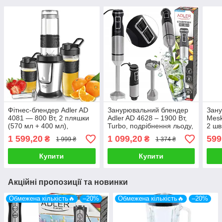
Фітнес-блендер Adler AD
Занурювальний блендер
Зан
4081 — 800 Вт, 2 пляшки
Adler AD 4628 – 1900 Вт,
Mesk
(570 мл + 400 мл),
Turbo, подрібнення льоду,
2 шв
функція подрібнення
нержавіюча сталь
наса
1 599,20
1 099,20
599
₴
₴
1 999 ₴
1 374 ₴
льоду, охолоджувальний
картридж
Купити
Купити
Акційні пропозиції та новинки
Обмежена кількість🔥
–20%
Обмежена кількість🔥
–20%