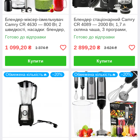
Блендер-міксер-ізмельчувач
Блендер стаціонарний Camry
Camry CR 4630 — 800 Вт, 2
CR 4089 — 2000 Вт, 1,7 л
швидкості, насадки: блендер,
скляна чаша, 3 програми,
вінчик, подрібнювач 500 мл
титанові леза
Готово до відправки
Готово до відправки
1 099,20
2 899,20
₴
₴
1 374 ₴
3 624 ₴
Купити
Купити
Обмежена кількість🔥
–20%
Обмежена кількість🔥
–20%