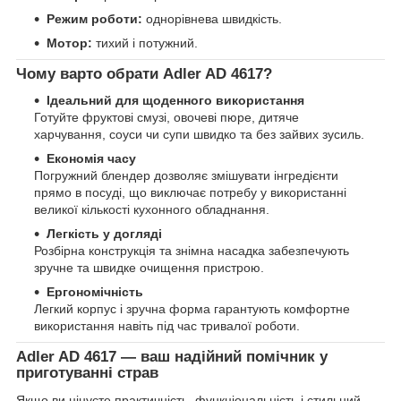
Режим роботи:
однорівнева швидкість.
Мотор:
тихий і потужний.
Чому варто обрати Adler AD 4617?
Ідеальний для щоденного використання
Готуйте фруктові смузі, овочеві пюре, дитяче
харчування, соуси чи супи швидко та без зайвих зусиль.
Економія часу
Погружний блендер дозволяє змішувати інгредієнти
прямо в посуді, що виключає потребу у використанні
великої кількості кухонного обладнання.
Легкість у догляді
Розбірна конструкція та знімна насадка забезпечують
зручне та швидке очищення пристрою.
Ергономічність
Легкий корпус і зручна форма гарантують комфортне
використання навіть під час тривалої роботи.
Adler AD 4617 — ваш надійний помічник у
приготуванні страв
Якщо ви цінуєте практичність, функціональність і стильний