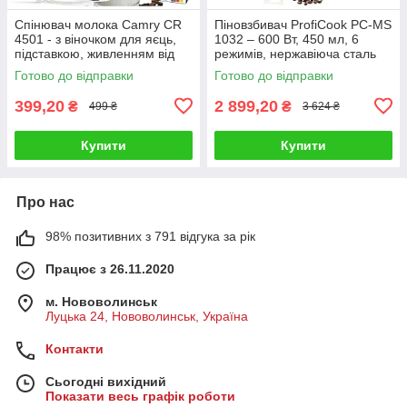
Спінювач молока Camry CR
Піновзбивач ProfiCook PC-MS
4501 - з віночком для яєць,
1032 – 600 Вт, 450 мл, 6
підставкою, живленням від
режимів, нержавіюча сталь
батарейок
Готово до відправки
Готово до відправки
399,20
2 899,20
₴
₴
499 ₴
3 624 ₴
Купити
Купити
Про нас
98% позитивних з 791 відгука за рік
Працює з 26.11.2020
м. Нововолинськ
Луцька 24, Нововолинськ, Україна
Контакти
Сьогодні вихідний
Показати весь графік роботи