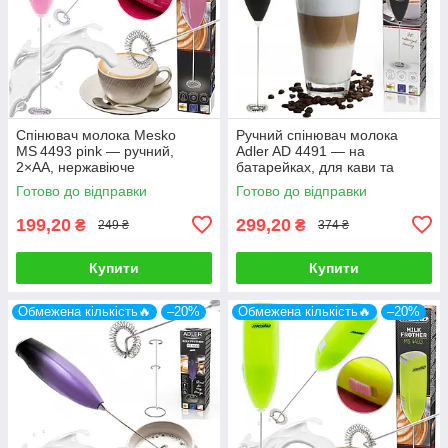
Спінювач молока Mesko
Ручний спінювач молока
MS 4493 pink — ручний,
Adler AD 4491 — на
2×AA, нержавіюче
батарейках, для кави та
змішувальне лезо,
латте
Готово до відправки
Готово до відправки
компактний
199,20
299,20
₴
₴
249 ₴
374 ₴
Купити
Купити
Обмежена кількість🔥
–20%
Обмежена кількість🔥
–20%