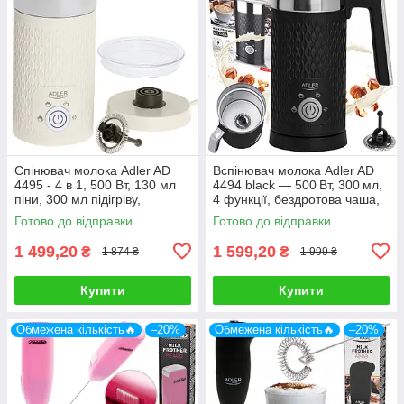
Спінювач молока Adler AD
Вспінювач молока Adler AD
4495 - 4 в 1, 500 Вт, 130 мл
4494 black — 500 Вт, 300 мл,
піни, 300 мл підігріву,
4 функції, бездротова чаша,
бежевий
антипригарне покриття
Готово до відправки
Готово до відправки
1 499,20
1 599,20
₴
₴
1 874 ₴
1 999 ₴
Купити
Купити
Обмежена кількість🔥
–20%
Обмежена кількість🔥
–20%