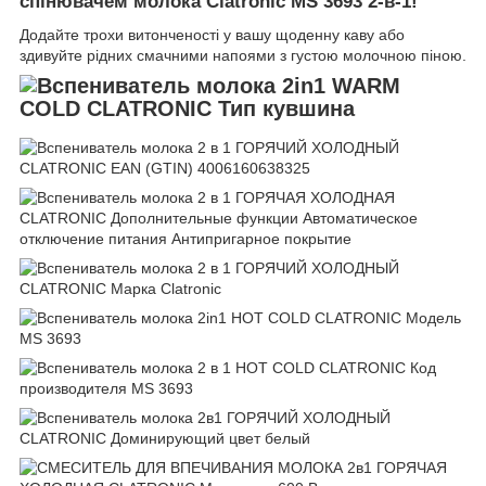
спінювачем молока Clatronic MS 3693 2-в-1!
Додайте трохи витонченості у вашу щоденну каву або
здивуйте рідних смачними напоями з густою молочною піною.