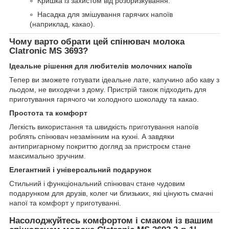
Кришка із захистом від розбризкування.
Насадка для змішування гарячих напоїв
(наприклад, какао).
Чому варто обрати цей спінювач молока
Clatronic MS 3693?
Ідеальне рішення для любителів молочних напоїв
Тепер ви зможете готувати ідеальне лате, капучино або каву з
льодом, не виходячи з дому. Пристрій також підходить для
приготування гарячого чи холодного шоколаду та какао.
Простота та комфорт
Легкість використання та швидкість приготування напоїв
роблять спінювач незамінним на кухні. А завдяки
антипригарному покриттю догляд за пристроєм стане
максимально зручним.
Елегантний і універсальний подарунок
Стильний і функціональний спінювач стане чудовим
подарунком для друзів, колег чи близьких, які цінують смачні
напої та комфорт у приготуванні.
Насолоджуйтесь комфортом і смаком із вашим