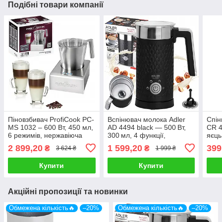
Подібні товари компанії
Піновзбивач ProfiCook PC-
Вспінювач молока Adler
Спін
MS 1032 – 600 Вт, 450 мл,
AD 4494 black — 500 Вт,
CR 4
6 режимів, нержавіюча
300 мл, 4 функції,
яєць
сталь
бездротова чаша,
живл
2 899,20
1 599,20
399
₴
₴
3 624 ₴
1 999 ₴
антипригарне покриття
Купити
Купити
Акційні пропозиції та новинки
Обмежена кількість🔥
–20%
Обмежена кількість🔥
–20%