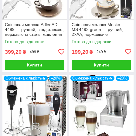
Спінювач молока Adler AD
Спінювач молока Mesko
4499 — ручний, з підставкою,
MS 4493 green — ручний,
нержавіюча сталь, живлення
2×AA, нержавіюче
від батарейок
змішувальне лезо,
Готово до відправки
Готово до відправки
компактний
399,20
199,20
₴
₴
499 ₴
249 ₴
Купити
Купити
Обмежена кількість🔥
–20%
Обмежена кількість🔥
–20%