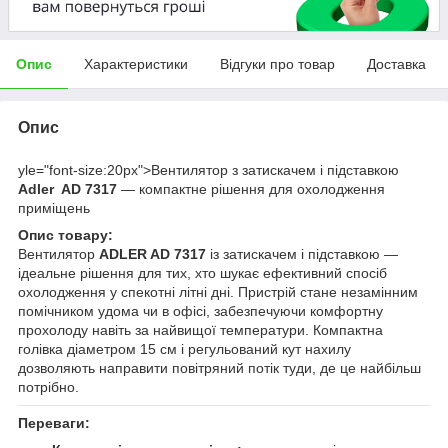
Опис
Характеристики
Відгуки про товар
Доставка
Опис
yle="font-size:20px">Вентилятор з затискачем і підставкою
Adler AD 7317
— компактне рішення для охолодження
приміщень
Опис товару:
Вентилятор
ADLER AD 7317
із затискачем і підставкою —
ідеальне рішення для тих, хто шукає ефективний спосіб
охолодження у спекотні літні дні. Пристрій стане незамінним
помічником удома чи в офісі, забезпечуючи комфортну
прохолоду навіть за найвищої температури. Компактна
голівка діаметром 15 см і регульований кут нахилу
дозволяють направити повітряний потік туди, де це найбільш
потрібно.
Переваги: