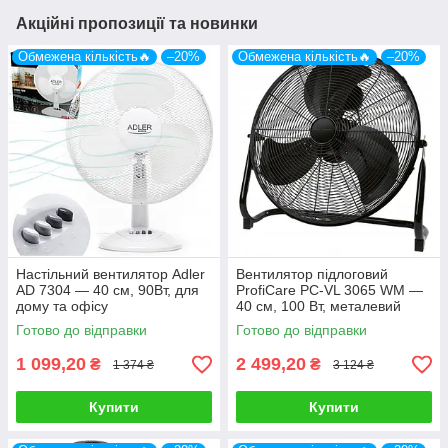
Акційні пропозиції та новинки
Обмежена кількість🔥
–20%
Обмежена кількість🔥
–20%
Настільний вентилятор Adler
Вентилятор підлоговий
AD 7304 — 40 см, 90Вт, для
ProfiCare PC-VL 3065 WM —
дому та офісу
40 см, 100 Вт, металевий
корпус, тихий
Готово до відправки
Готово до відправки
1 099,20
2 499,20
₴
₴
1 374 ₴
3 124 ₴
Купити
Купити