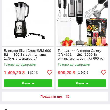
Блендер SilverCrest SSM 600
Погружний блендер Camry
B2 — 600 Вт, скляна чаша
CR 4621 — 2в1, 1000 Вт,
1.75 л, 5 швидкостей
вінчик, мірна склянка 600 мл
Готово до відправки
Готово до відправки
1 499,20
999,20
₴
₴
1 874 ₴
1 249 ₴
Купити
Купити
Показати ще