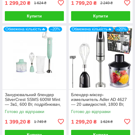
1 299,20
1 799,20
₴
₴
1 624 ₴
2 249 ₴
Купити
Купити
Обмежена кількість🔥
–20%
Обмежена кількість🔥
–20%
Занурювальний блендер
Блендер-міксер-
SilverCrest SSMS 600W Mint
измельчитель Adler AD 4627
— 3в1, 600 Вт, подрібнювач,
— 20 швидкостей, 1800 Вт,
вінчик
набір з ножем, вінчиком,
Готово до відправки
Готово до відправки
порційником
1 399,20
1 299,20
₴
₴
1 749 ₴
1 624 ₴
Купити
Купити