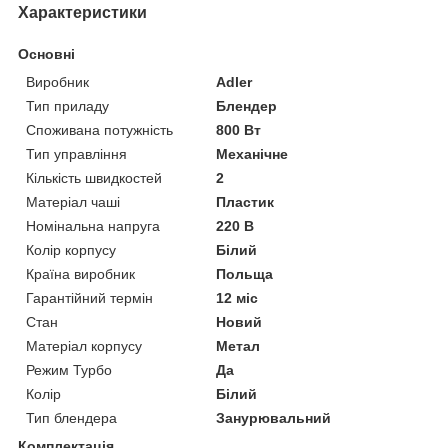
Характеристики
Основні
Виробник
Adler
Тип приладу
Блендер
Споживана потужність
800 Вт
Тип управління
Механічне
Кількість швидкостей
2
Матеріал чаші
Пластик
Номінальна напруга
220 В
Колір корпусу
Білий
Країна виробник
Польща
Гарантійний термін
12 міс
Стан
Новий
Матеріал корпусу
Метал
Режим Турбо
Да
Колір
Білий
Тип блендера
Занурювальний
Комплектація