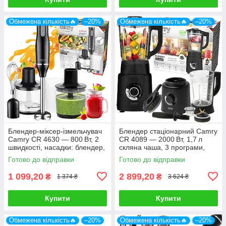
Обмежена кількість🔥
–20%
Обмежена кількість🔥
–20%
Блендер-міксер-ізмельчувач
Блендер стаціонарний Camry
Camry CR 4630 — 800 Вт, 2
CR 4089 — 2000 Вт, 1,7 л
швидкості, насадки: блендер,
скляна чаша, 3 програми,
вінчик, подрібнювач 500 мл
титанові леза
Готово до відправки
Готово до відправки
1 099,20
2 899,20
₴
₴
1 374 ₴
3 624 ₴
Купити
Купити
Обмежена кількість🔥
–20%
Обмежена кількість🔥
–20%