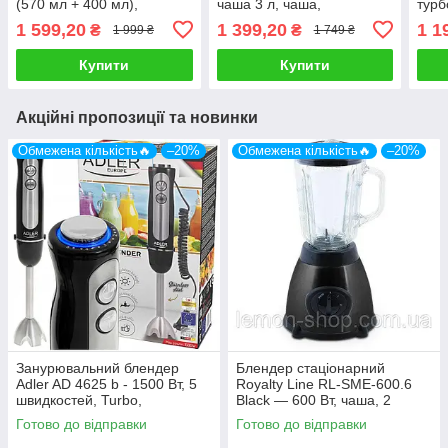
(570 мл + 400 мл),
чаша 3 л, чаша,
турб
функція подрібнення
турборежум, 2 насадки
нерж
1 599,20
1 399,20
1 1
₴
₴
1 999 ₴
1 749 ₴
льоду, охолоджувальний
вису
картридж
Купити
Купити
Акційні пропозиції та новинки
Обмежена кількість🔥
–20%
Обмежена кількість🔥
–20%
Занурювальний блендер
Блендер стаціонарний
Adler AD 4625 b - 1500 Вт, 5
Royalty Line RL-SME-600.6
швидкостей, Turbo,
Black — 600 Вт, чаша, 2
нержавіюча сталь
швидкості, імпульсний режим
Готово до відправки
Готово до відправки