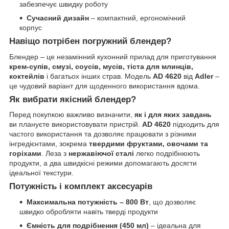
забезпечує швидку роботу
Сучасний дизайн
– компактний, ергономічний
корпус
Навіщо потрібен погружний блендер?
Блендер – це незамінний кухонний прилад для приготування
крем-супів, смузі, соусів, мусів, тіста для млинців,
коктейлів
і багатьох інших страв. Модель
AD 4620
від
Adler
–
це чудовий варіант для щоденного використання вдома.
Як вибрати якісний блендер?
Перед покупкою важливо визначити,
як і для яких завдань
ви плануєте використовувати пристрій.
AD 4620
підходить для
частого використання та дозволяє працювати з різними
інгредієнтами, зокрема
твердими фруктами, овочами та
горіхами
. Леза з
нержавіючої сталі
легко подрібнюють
продукти, а два швидкісні режими допомагають досягти
ідеальної текстури.
Потужність і комплект аксесуарів
Максимальна потужність – 800 Вт
, що дозволяє
швидко обробляти навіть тверді продукти
Ємність для подрібнення (450 мл)
– ідеальна для