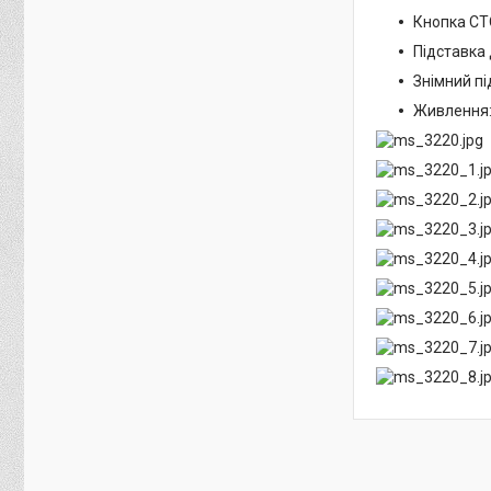
Кнопка СТ
Підставка 
Знімний пі
Живлення: