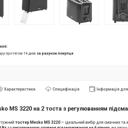
ару протягом 14 днів
за рахунок покупця
Характеристики
Специфікація
Інформація дл
ko MS 3220 на 2 тоста з регулюванням підсма
потужний
тостер Mesko MS 3220
— ідеальний вибір для смачних та 
0 Вт
та
регулюванню ступеня підсмажування на 6 рівнях
, ви легк