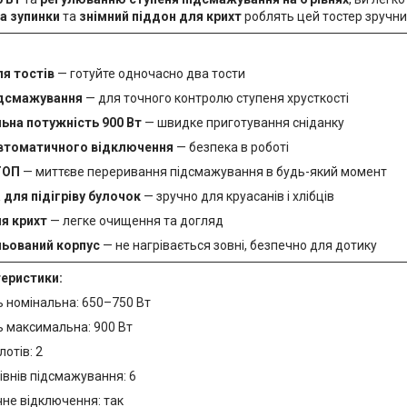
а зупинки
та
знімний піддон для крихт
роблять цей тостер зручни
ля тостів
— готуйте одночасно два тости
підсмажування
— для точного контролю ступеня хрусткості
на потужність 900 Вт
— швидке приготування сніданку
автоматичного відключення
— безпека в роботі
ТОП
— миттєве переривання підсмажування в будь-який момент
 для підігріву булочок
— зручно для круасанів і хлібців
я крихт
— легке очищення та догляд
ьований корпус
— не нагрівається зовні, безпечно для дотику
теристики:
ь номінальна: 650–750 Вт
ь максимальна: 900 Вт
лотів: 2
рівнів підсмажування: 6
не відключення: так