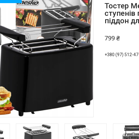
Тостер Me
ступенів 
піддон д
799 ₴
+380 (97) 512-47