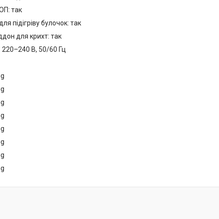
ОП: так
для підігріву булочок: так
ддон для крихт: так
 220–240 В, 50/60 Гц