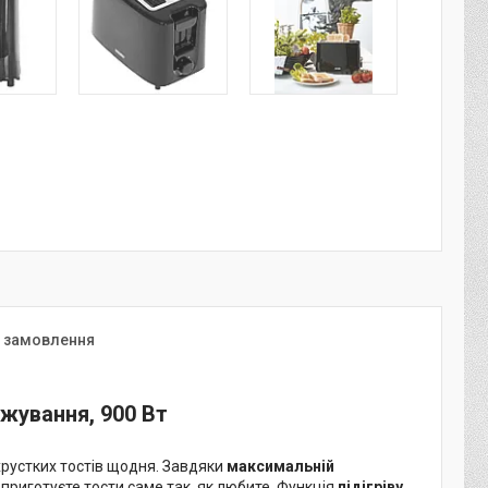
я замовлення
жування, 900 Вт
хрустких тостів щодня. Завдяки
максимальній
о приготуєте тости саме так, як любите. Функція
підігріву