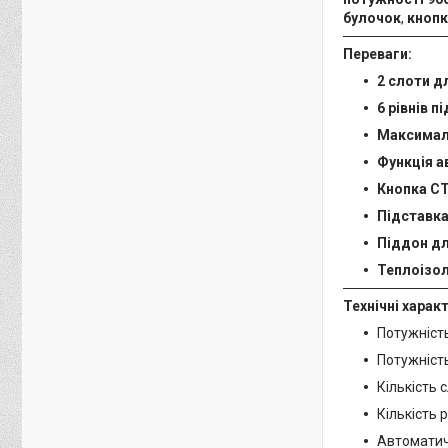
булочок
,
кнопк
Переваги:
2 слоти д
6 рівнів 
Максималь
Функція 
Кнопка С
Підставка
Піддон дл
Теплоізол
Технічні харак
Потужніст
Потужніст
Кількість с
Кількість 
Автоматич