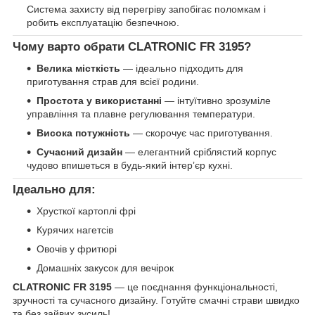
Система захисту від перегріву запобігає поломкам і
робить експлуатацію безпечною.
Чому варто обрати CLATRONIC FR 3195?
Велика місткість
— ідеально підходить для
приготування страв для всієї родини.
Простота у використанні
— інтуїтивно зрозуміле
управління та плавне регулювання температури.
Висока потужність
— скорочує час приготування.
Сучасний дизайн
— елегантний сріблястий корпус
чудово впишеться в будь-який інтерʼєр кухні.
Ідеально для:
Хрусткої картоплі фрі
Курячих нагетсів
Овочів у фритюрі
Домашніх закусок для вечірок
CLATRONIC FR 3195
— це поєднання функціональності,
зручності та сучасного дизайну. Готуйте смачні страви швидко
та без зайвих зусиль!