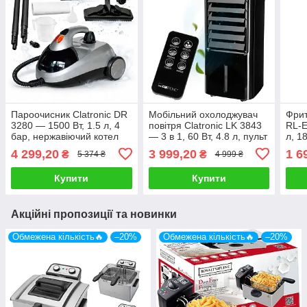
Пароочисник Clatronic DR
Мобільний охолоджувач
Фрит
3280 — 1500 Вт, 1.5 л, 4
повітря Clatronic LK 3843
RL-E
бар, нержавіючий котел
— 3 в 1, 60 Вт, 4.8 л, пульт
л, 1
ДК
терм
4 299,20
3 999,20
1 6
₴
₴
5 374 ₴
4 999 ₴
Купити
Купити
Акційні пропозиції та новинки
Обмежена кількість🔥
–20%
Обмежена кількість🔥
–20%