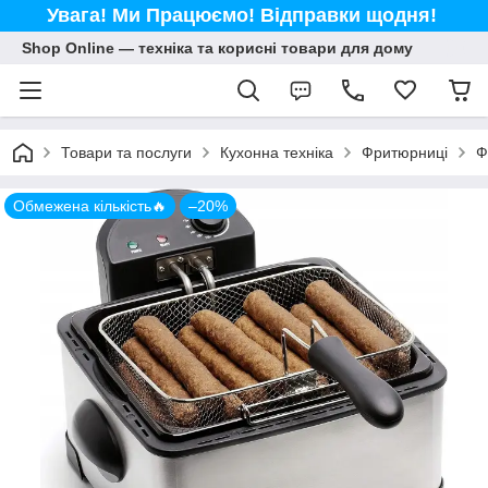
Увага! Ми Працюємо! Відправки щодня!
Shop Online — техніка та корисні товари для дому
Товари та послуги
Кухонна техніка
Фритюрниці
Ф
Обмежена кількість🔥
–20%