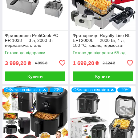
Фритюрниця ProfiCook PC-
Фритюрниця Royalty Line RL-
FR 1038 — 3 л, 2000 Вт,
EFT2000L — 2000 Вт, 4 л,
нержавіюча сталь
180 °C, кошик, термостат
Готово до відправки
Готово до відправки 65 од.
3 999,20
1 699,20
₴
₴
4 999 ₴
2 124 ₴
Купити
Купити
Обмежена кількість🔥
–20%
Обмежена кількість🔥
–20%