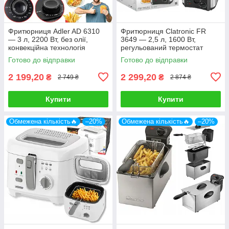
Фритюрниця Adler AD 6310
Фритюрниця Clatronic FR
— 3 л, 2200 Вт, без олії,
3649 — 2,5 л, 1600 Вт,
конвекційна технологія
регульований термостат
130–190 °C
Готово до відправки
Готово до відправки
2 199,20
2 299,20
₴
₴
2 749 ₴
2 874 ₴
Купити
Купити
Обмежена кількість🔥
–20%
Обмежена кількість🔥
–20%