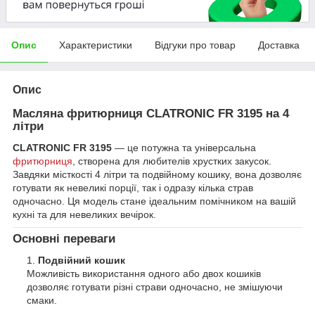
Опис
Характеристики
Відгуки про товар
Доставка
Опис
Масляна фритюрниця
CLATRONIC FR 3195
на 4
літри
CLATRONIC FR 3195
— це потужна та універсальна
фритюрниця
, створена для любителів хрустких закусок.
Завдяки місткості 4 літри та подвійному кошику, вона дозволяє
готувати як невеликі порції, так і одразу кілька страв
одночасно. Ця модель стане ідеальним помічником на вашій
кухні та для невеликих вечірок.
Основні переваги
Подвійний кошик
Можливість використання одного або двох кошиків
дозволяє готувати різні страви одночасно, не змішуючи
смаки.