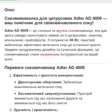
Опис
Соковижималка для цитрусових Adler AD 4009 —
ваш помічник для свіжовичавленого соку!
Adler AD 4009
— це стильна та
зручна соков
ичавниця, яка дає
змогу швидко приготувати свіжий сік із цитрусових: лимонів,
апельсинів і грейпфрутів. З потужністю
40 Вт
, пристрій
забезпечує ефективне витягання соку до останньої краплі.
Завдяки продуманому дизайну та сучасним функціям, ця
соковичавниця стане
незамінним
інструментом на вашій
кухні.
Переваги соковичавниці Adler AD 4009
Ефективність і простота використання:
Двостороннє обертання:
Забезпечує
максимальне витягання соку.
Автоматичний запуск/установка:
Пристрій
вмикається під час натискання фрукта та
вимикається під час його зняття.
Зручність і практичність: