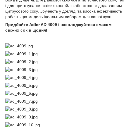
Вона підійде як для ранкової склянки апельсинового соку, так
і для приготування свіжих коктейлів або страв із додаванням
цитрусового соку. Зручність у догляді та висока ефективність
роблять цю модель ідеальним вибором для вашої кухні.
Придбайте Adler AD 4009 і насолоджуйтеся смаком
свіжих соків щодня!