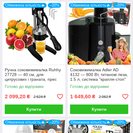
Обмежена кількість🔥
–20%
Обмежена кількість🔥
–20%
Ручна соковижималка Ruhhy
Соковижималка Adler AD
27728 — 40 см, для
4132 — 800 Вт, титанові леза,
цитрусових і граната, прес
1.5 л, система "крапля-стоп"
Готово до відправки
Готово до відправки
2 099,20
1 649,60
₴
₴
2 624 ₴
2 062 ₴
Купити
Купити
Обмежена кількість🔥
–20%
Обмежена кількість🔥
–20%