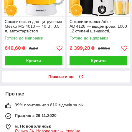
Соковитискач для цитрусових
Соковижималка Adler
Mesko MS 4010 — 40 Вт, 0,5
AD 4128 — відцентрова, 1000
л, автостарт/стоп
, 2 ступені швидкості,
контейнер 1 л, фільтр із
Готово до відправки
Готово до відправки
нержавіючої сталі
649,60
2 399,20
₴
₴
812 ₴
2 999 ₴
Купити
Купити
Показати ще
Про нас
99% позитивних з 816 відгуків за рік
Працює з 26.11.2020
м. Нововолинськ
Луцька 24, Нововолинськ, Україна