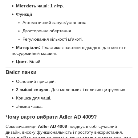
Місткість чаші:
1 літр
.
Функції
Автоматичний запуск/установка.
Двостороннє обертання.
Регулювання кількості м'якоті.
Матеріали:
Пластикові частини підходять для миття в
посудомийній машині.
Цвет:
Білий.
Вміст пачки
Основний пристрій.
2 змінні конуса:
Для маленьких і великих цитрусових.
Кришка для чаші.
Знімна чаша.
Чому варто вибрати Adler AD 4009?
Соковичавниця
Adler AD 4009
поєднує в собі сучасний
дизайн, високу функціональність і простоту використання.