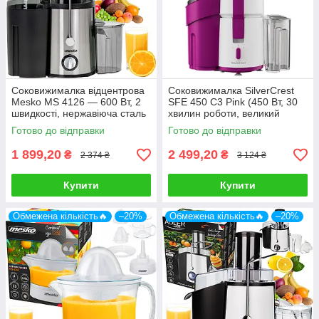
Соковижималка відцентрова
Соковижималка SilverCrest
Mesko MS 4126 — 600 Вт, 2
SFE 450 C3 Pink (450 Вт, 30
швидкості, нержавіюча сталь
хвилин роботи, великий
завантажувальний отвір)
Готово до відправки
Готово до відправки
1 899,20
2 499,20
₴
₴
2 374 ₴
3 124 ₴
Купити
Купити
Обмежена кількість🔥
–20%
Обмежена кількість🔥
–20%