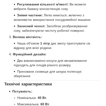
Регулювання кількості м'якоті:
Ви можете
вибрати бажану консистенцію соку.
Знімні частини:
Легко миються, включно з
можливістю використання посудомийної машини.
Захисний чохол:
Запобігає розбризкуванню
соку, забезпечуючи чистоту робочої поверхні.
Велика місткість:
Чаша об'ємом
1 літр
дає змогу приготувати сік
відразу для всієї родини.
Функційний дизайн:
Два взаємозамінні конуси для вичавлювання
підходять для плодів різного розміру.
Приховане сховище для шнура полегшує
зберігання.
Технічні характеристики
Потужність:
Номінальна:
40 Вт
.
Максимальна:
60 Вт
.