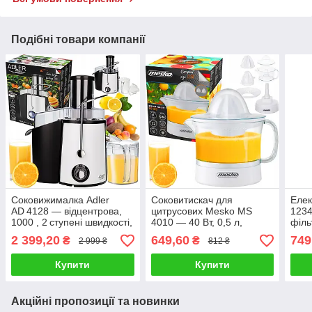
Подібні товари компанії
Соковижималка Adler
Соковитискач для
Елек
AD 4128 — відцентрова,
цитрусових Mesko MS
1234
1000 , 2 ступені швидкості,
4010 — 40 Вт, 0,5 л,
філь
контейнер 1 л, фільтр із
автостарт/стоп
пово
2 399,20
649,60
749
₴
₴
2 999 ₴
812 ₴
нержавіючої сталі
Купити
Купити
Акційні пропозиції та новинки