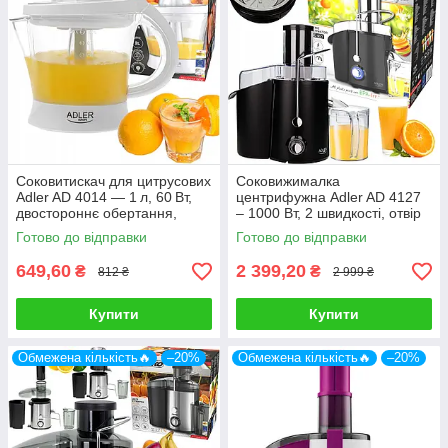
Соковитискач для цитрусових
Соковижималка
Adler AD 4014 — 1 л, 60 Вт,
центрифужна Adler AD 4127
двостороннє обертання,
– 1000 Вт, 2 швидкості, отвір
регулювання м'якоті, білий
75 мм, резервуар 1 л
Готово до відправки
Готово до відправки
649,60
2 399,20
₴
₴
812 ₴
2 999 ₴
Купити
Купити
Обмежена кількість🔥
–20%
Обмежена кількість🔥
–20%