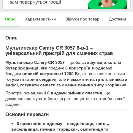
Опис
Характеристики
Відгуки про товар
Доставка
Опис
Мультипекар Camry CR 3057 6-в-1 –
універсальний пристрій для смачних страв
Мультипекар Camry CR 3057
– це
багатофункціональна
бутербродниця
, яка поєднує
6 пристроїв в одному
!
Завдяки
високій потужності 1200 Вт
, він дозволяє не тільки
готувати гарячі сендвічі
, але й
смажити на грилі
,
випікати
вафлі
,
готувати омлети
та
смачне печиво типу «горішки»
.
Пристрій оснащений
6 видами змінних пластин
, що
дозволяє адаптувати його під різні рецепти та потреби вашої
родини.
Основні переваги
6 пристроїв в одному
–
сендвічниця, гриль,
вафельниця, печиво «горішки», омлетниця
та