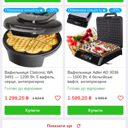
Обмежена кількість🔥
–20%
Обмежена кількість🔥
–20%
Вафельниця Clatronic WA
Вафельниця Adler AD 3036
3491 — 1200 Вт, 5 вафель,
— 1500 Вт, 4 бельгійські
серця, антипригарна
вафлі, антипригарне
покриття
Готово до відправки
Готово до відправки
1 299,20
1 599,20
₴
₴
1 624 ₴
1 999 ₴
Купити
Купити
Показати ще