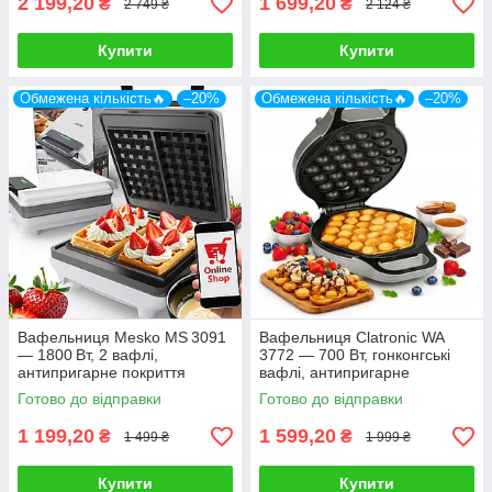
2 199,20
1 699,20
₴
₴
2 749 ₴
2 124 ₴
Купити
Купити
Обмежена кількість🔥
–20%
Обмежена кількість🔥
–20%
Вафельниця Mesko MS 3091
Вафельниця Clatronic WA
— 1800 Вт, 2 вафлі,
3772 — 700 Вт, гонконгські
антипригарне покриття
вафлі, антипригарне
покриття
Готово до відправки
Готово до відправки
1 199,20
1 599,20
₴
₴
1 499 ₴
1 999 ₴
Купити
Купити