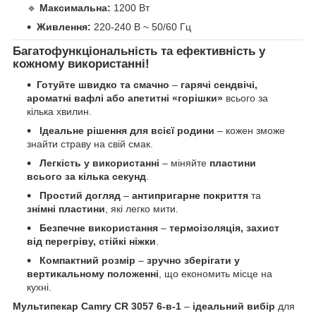
🔹
Максимальна:
1200 Вт
Живлення:
220-240 В ~ 50/60 Гц
Багатофункціональність та ефективність у
кожному використанні!
Готуйте швидко та смачно
–
гарячі сендвічі,
ароматні вафлі або апетитні «горішки»
всього за
кілька хвилин.
Ідеальне рішення для всієї родини
– кожен зможе
знайти страву на свій смак.
Легкість у використанні
– міняйте
пластини
всього за кілька секунд
.
Простий догляд
–
антипригарне покриття
та
знімні пластини
, які легко мити.
Безпечне використання
–
термоізоляція, захист
від перегріву, стійкі ніжки
.
Компактний розмір
–
зручно зберігати у
вертикальному положенні
, що економить місце на
кухні.
Мультипекар Camry CR 3057 6-в-1
–
ідеальний вибір
для