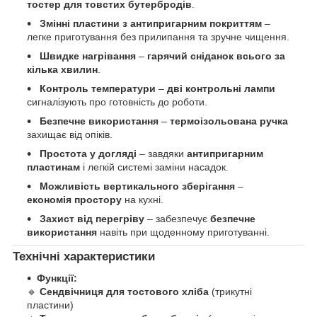
тостер для товстих бутербродів
.
Змінні пластини з антипригарним покриттям
–
легке приготування без прилипання та зручне чищення.
Швидке нагрівання
–
гарячий сніданок всього за
кілька хвилин
.
Контроль температури
–
дві контрольні лампи
сигналізують про готовність до роботи.
Безпечне використання
–
термоізольована ручка
захищає від опіків.
Простота у догляді
– завдяки
антипригарним
пластинам
і легкій системі заміни насадок.
Можливість вертикального зберігання
–
економія простору
на кухні.
Захист від перегріву
– забезпечує
безпечне
використання
навіть при щоденному приготуванні.
Технічні характеристики
Функції:
🔹
Сендвічниця для тостового хліба
(трикутні
пластини)