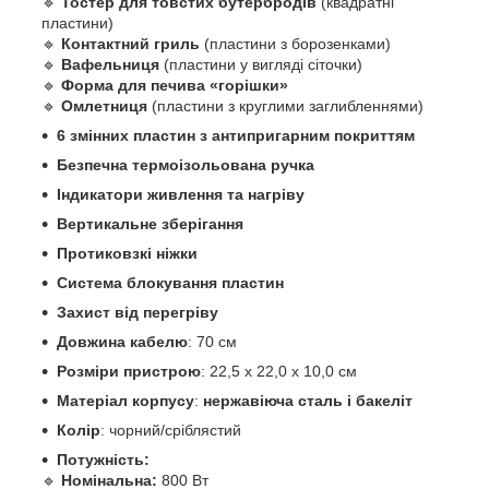
🔹
Тостер для товстих бутербродів
(квадратні
пластини)
🔹
Контактний гриль
(пластини з борозенками)
🔹
Вафельниця
(пластини у вигляді сіточки)
🔹
Форма для печива «горішки»
🔹
Омлетниця
(пластини з круглими заглибленнями)
6 змінних пластин з антипригарним покриттям
Безпечна термоізольована ручка
Індикатори живлення та нагріву
Вертикальне зберігання
Протиковзкі ніжки
Система блокування пластин
Захист від перегріву
Довжина кабелю
: 70 см
Розміри пристрою
: 22,5 x 22,0 x 10,0 см
Матеріал корпусу
:
нержавіюча сталь і бакеліт
Колір
: чорний/сріблястий
Потужність:
🔹
Номінальна:
800 Вт