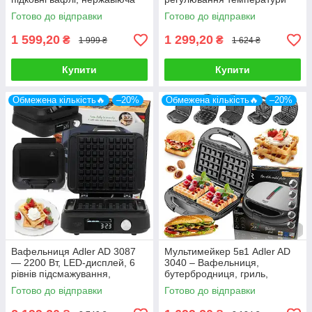
сталь
Готово до відправки
Готово до відправки
1 599,20
1 299,20
₴
₴
1 999 ₴
1 624 ₴
Купити
Купити
Обмежена кількість🔥
–20%
Обмежена кількість🔥
–20%
Вафельниця Adler AD 3087
Мультимейкер 5в1 Adler AD
— 2200 Вт, LED-дисплей, 6
3040 – Вафельниця,
рівнів підсмажування,
бутербродниця, гриль,
антипригарне покриття
горішниця, тостер, 1200 Вт,
Готово до відправки
Готово до відправки
Змінні антипригарні панелі