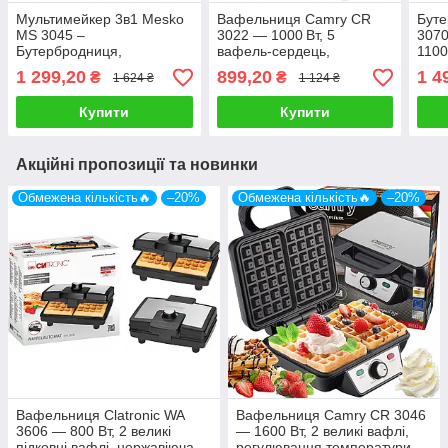
Мультимейкер 3в1 Mesko
Вафельниця Camry CR
Буте
MS 3045 –
3022 — 1000 Вт, 5
3070
Бутербродниця,
вафель-сердець,
1100
Вафельниця,
Антипригарне покриття,
анти
1 299,20
899,20
1 4
₴
₴
1 624 ₴
1 124 ₴
Гриль,1000 Вт, Змінні
Регульований термостат
антипригарні панелі
Купити
Купити
Акційні пропозиції та новинки
Обмежена кількість🔥
–20%
Обмежена кількість🔥
–20%
Вафельниця Clatronic WA
Вафельниця Camry CR 3046
3606 — 800 Вт, 2 великі
— 1600 Вт, 2 великі вафлі,
підковні вафлі, нержавіюча
регулювання температури