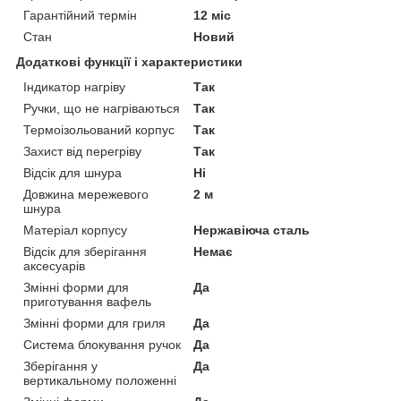
Гарантійний термін
12 міс
Стан
Новий
Додаткові функції і характеристики
Індикатор нагріву
Так
Ручки, що не нагріваються
Так
Термоізольований корпус
Так
Захист від перегріву
Так
Відсік для шнура
Ні
Довжина мережевого
2 м
шнура
Матеріал корпусу
Нержавіюча сталь
Відсік для зберігання
Немає
аксесуарів
Змінні форми для
Да
приготування вафель
Змінні форми для гриля
Да
Система блокування ручок
Да
Зберігання у
Да
вертикальному положенні