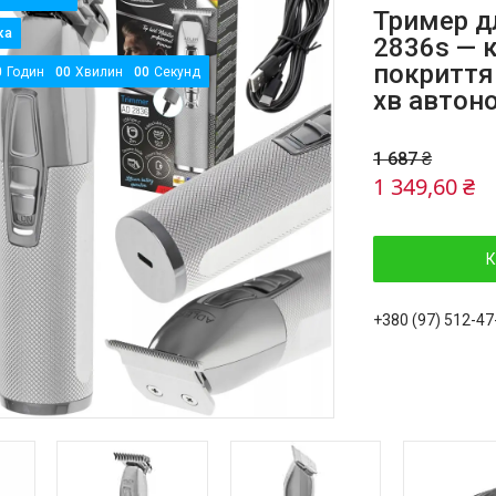
Тример дл
2836s — 
покриттям
0
Годин
0
0
Хвилин
0
0
Секунд
хв автон
1 687 ₴
1 349,60 ₴
К
+380 (97) 512-47