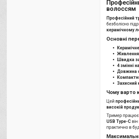
Професійн
волоссям
Професійний т
безболісно під
керамічному л
Основні пер
Керамічне
Живлення 
Швидка з
4 змінні 
Довжина с
Компактни
Захисний 
Чому варто 
Цей
професійн
високій проду
Тример працює
USB Type-C
він
практично в бу
Максимальна