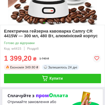
Електрична гейзерна кавоварка Camry CR
4415W — 300 мл, 480 Вт, алюмінієвий корпус
Готово до відправки
Код: м4415
Роздріб
1 399,20
₴
1 749 ₴
Економія
349.80 ₴
Залишилось
24 дні
Купити