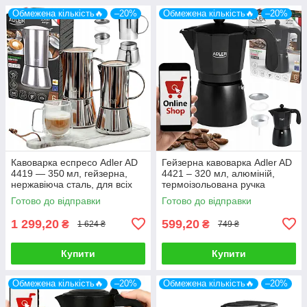
Обмежена кількість🔥
–20%
Обмежена кількість🔥
–20%
Кавоварка еспресо Adler AD
Гейзерна кавоварка Adler AD
4419 — 350 мл, гейзерна,
4421 – 320 мл, алюміній,
нержавіюча сталь, для всіх
термоізольована ручка
типів плит
Готово до відправки
Готово до відправки
1 299,20
599,20
₴
₴
1 624 ₴
749 ₴
Купити
Купити
Обмежена кількість🔥
–20%
Обмежена кількість🔥
–20%