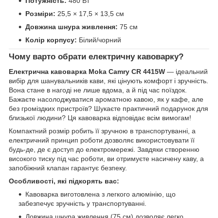
Потужність:
480 Вт
Розміри:
25,5 × 17,5 × 13,5 см
Довжина шнура живлення:
75 см
Колір корпусу:
Білий/чорний
Чому варто обрати електричну кавоварку?
Електрична кавоварка Moka Camry CR 4415W
— ідеальний
вибір для шанувальників кави, які цінують комфорт і зручність.
Вона стане в нагоді не лише вдома, а й під час поїздок.
Бажаєте насолоджуватися ароматною кавою, як у кафе, але
без громіздких пристроїв? Шукаєте практичний подарунок для
близької людини? Ця кавоварка відповідає всім вимогам!
Компактний розмір робить її зручною в транспортуванні, а
електричний принцип роботи дозволяє використовувати її
будь-де, де є доступ до електромережі. Завдяки створенню
високого тиску під час роботи, ви отримуєте насичену каву, а
запобіжний клапан гарантує безпеку.
Особливості, які підкорять вас:
Кавоварка виготовлена з легкого алюмінію, що
забезпечує зручність у транспортуванні.
Довжина шнура живлення (75 см) дозволяє легко