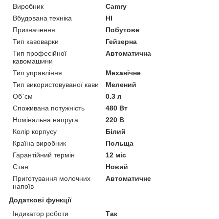
Виробник
Camry
Вбудована техніка
НІ
Призначення
Побутове
Тип кавоварки
Гейзерна
Тип професійної
Автоматична
кавомашини
Тип управління
Механічне
Тип використовуваної кави
Мелений
Об`єм
0.3 л
Споживана потужність
480 Вт
Номінальна напруга
220 В
Колір корпусу
Білий
Країна виробник
Польща
Гарантійний термін
12 міс
Стан
Новий
Приготування молочних
Автоматичне
напоїв
Додаткові функції
Індикатор роботи
Так