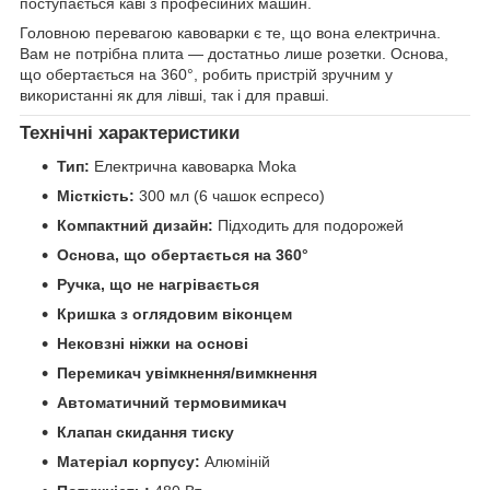
поступається каві з професійних машин.
Головною перевагою кавоварки є те, що вона електрична.
Вам не потрібна плита — достатньо лише розетки. Основа,
що обертається на 360°, робить пристрій зручним у
використанні як для лівші, так і для правші.
Технічні характеристики
Тип:
Електрична кавоварка Moka
Місткість:
300 мл (6 чашок еспресо)
Компактний дизайн:
Підходить для подорожей
Основа, що обертається на 360°
Ручка, що не нагрівається
Кришка з оглядовим віконцем
Нековзні ніжки на основі
Перемикач увімкнення/вимкнення
Автоматичний термовимикач
Клапан скидання тиску
Матеріал корпусу:
Алюміній