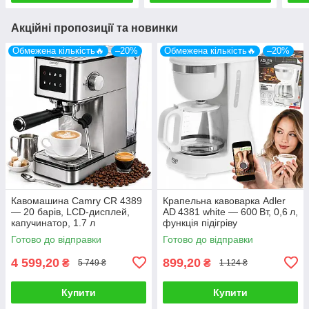
Акційні пропозиції та новинки
Обмежена кількість🔥
–20%
Обмежена кількість🔥
–20%
Кавомашина Camry CR 4389
Крапельна кавоварка Adler
— 20 барів, LCD-дисплей,
AD 4381 white — 600 Вт, 0,6 л,
капучинатор, 1.7 л
функція підігріву
Готово до відправки
Готово до відправки
4 599,20
899,20
₴
₴
5 749 ₴
1 124 ₴
Купити
Купити