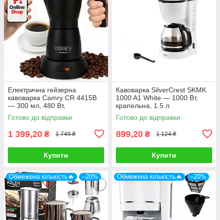
Електрична гейзерна
Кавоварка SilverCrest SKMK
кавоварка Camry CR 4415B
1000 A1 White — 1000 Вт,
— 300 мл, 480 Вт,
крапельна, 1.5 л
алюмінієвий корпус
Готово до відправки
Готово до відправки
1 399,20
899,20
₴
₴
1 749 ₴
1 124 ₴
Купити
Купити
Обмежена кількість🔥
–20%
Обмежена кількість🔥
–20%