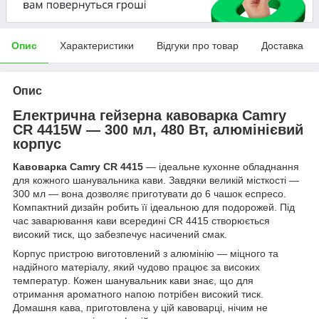
Опис
Характеристики
Відгуки про товар
Доставка
Опис
Електрична гейзерна кавоварка
Camry
CR 4415
W — 300 мл, 480 Вт, алюмінієвий
корпус
Кавоварка Camry CR 4415
— ідеальне кухонне обладнання
для кожного шанувальника кави. Завдяки великій місткості —
300 мл — вона дозволяє приготувати до 6 чашок еспресо.
Компактний дизайн робить її ідеальною для подорожей. Під
час заварювання кави всередині CR 4415 створюється
високий тиск, що забезпечує насичений смак.
Корпус пристрою виготовлений з алюмінію — міцного та
надійного матеріалу, який чудово працює за високих
температур. Кожен шанувальник кави знає, що для
отримання ароматного напою потрібен високий тиск.
Домашня кава, приготовлена у цій кавоварці, нічим не