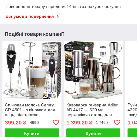
Повернення товару впродовж 14 днів за рахунок покупця
Всі умови повернення
Подібні товари компанії
Спінювач молока Camry
Кавоварка гейзерна Adler
Ручн
CR 4501 - з віночком для
AD 4417 — 620 мл,
4220
яєць, підставкою,
нержавіюча сталь, для
швид
живленням від батарейок
всіх типів плит
гачк
399,20
1 399,20
1 0
₴
₴
499 ₴
1 749 ₴
Купити
Купити