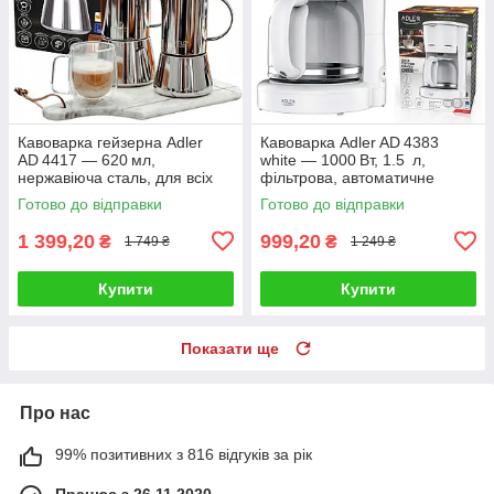
Кавоварка гейзерна Adler
Кавоварка Adler AD 4383
AD 4417 — 620 мл,
white — 1000 Вт, 1.5 л,
нержавіюча сталь, для всіх
фільтрова, автоматичне
типів плит
вимкнення, чорний корпус
Готово до відправки
Готово до відправки
1 399,20
999,20
₴
₴
1 749 ₴
1 249 ₴
Купити
Купити
Показати ще
Про нас
99% позитивних з 816 відгуків за рік
Працює з 26.11.2020