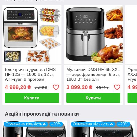
Електрична духовка DMS
Мультипіч DMS HF-6E XXL
Фри
HF-12S — 1800 Вт, 12 л,
— аерофритюрниця 6,5 л,
XXXL
Air Fryer, 9 програм,
1800 Вт, без олії
Fryer
сенсорне керування
4 999,20
3 899,20
4 9
₴
₴
6 249 ₴
4 874 ₴
Купити
Купити
Акційні пропозиції та новинки
Обмежена кількість🔥
–20%
Обмежена кількість🔥
–20%