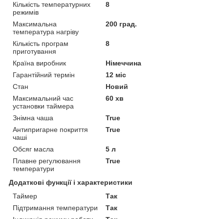
Кількість температурних
8
режимів
Максимальна
200 град.
температура нагріву
Кількість програм
8
приготування
Країна виробник
Німеччина
Гарантійний термін
12 міс
Стан
Новий
Максимальний час
60 хв
установки таймера
Знімна чаша
True
Антипригарне покриття
True
чаші
Обсяг масла
5 л
Плавне регулювання
True
температури
Додаткові функції і характеристики
Таймер
Так
Підтримання температури
Так