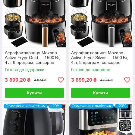
Аерофритюрниця Mozano
Аерофритюрниця Mozano
Active Fryer Gold — 1500 Вт,
Active Fryer Silver — 1500 Вт,
4 л, 8 програм, сенсорне
4 л, 8 програм, сенсорне
керування, золотистий колір
керування, антипригарне
Готово до відправки
Готово до відправки
покриття
3 899,20
3 899,20
₴
₴
4 874 ₴
4 874 ₴
Купити
Купити
Обмежена кількість🔥
–20%
Обмежена кількість🔥
–20%