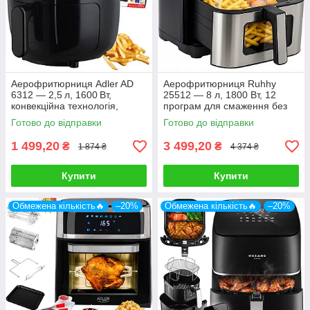
Аерофритюрниця Adler AD
Аерофритюрниця Ruhhy
6312 — 2,5 л, 1600 Вт,
25512 — 8 л, 1800 Вт, 12
конвекційна технологія,
програм для смаження без
таймер, антипригарне
олії
Готово до відправки
Готово до відправки
покриття
1 499,20
3 499,20
₴
₴
1 874 ₴
4 374 ₴
Купити
Купити
Обмежена кількість🔥
–20%
Обмежена кількість🔥
–20%