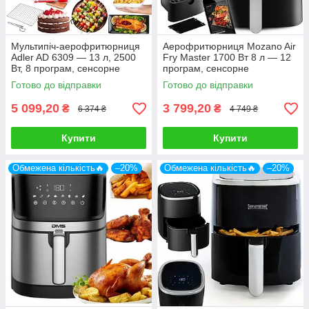
Мультипіч-аерофритюрниця
Аерофритюрниця Mozano Air
Adler AD 6309 — 13 л, 2500
Fry Master 1700 Вт 8 л — 12
Вт, 8 програм, сенсорне
програм, сенсорне
керування
керування, тефлонове
Готово до відправки
Готово до відправки
покриття
5 099,20
3 799,20
₴
₴
6 374 ₴
4 749 ₴
Купити
Купити
Обмежена кількість🔥
–20%
Обмежена кількість🔥
–20%