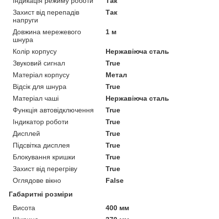
Індикація режиму роботи
Так
Захист від перепадів
Так
напруги
Довжина мережевого
1 м
шнура
Колір корпусу
Нержавіюча сталь
Звуковий сигнал
True
Матеріал корпусу
Метал
Відсік для шнура
True
Матеріал чаші
Нержавіюча сталь
Функція автовідключення
True
Індикатор роботи
True
Дисплей
True
Підсвітка дисплея
True
Блокування кришки
True
Захист від перегріву
True
Оглядове вікно
False
Габаритні розміри
Висота
400 мм