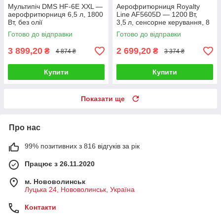
Мультипіч DMS HF-6E XXL —
Аерофритюрниця Royalty
аерофритюрниця 6,5 л, 1800
Line AF5605D — 1200 Вт,
Вт, без олії
3,5 л, сенсорне керування, 8
автоматичних програм,
Готово до відправки
Готово до відправки
чорна
3 899,20
2 699,20
₴
₴
4 874 ₴
3 374 ₴
Купити
Купити
Показати ще
Про нас
99% позитивних з 816 відгуків за рік
Працює з 26.11.2020
м. Нововолинськ
Луцька 24, Нововолинськ, Україна
Контакти