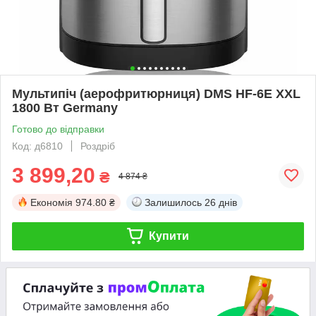
Мультипіч (аерофритюрниця) DMS HF-6E XXL
1800 Вт Germany
Готово до відправки
Код: д6810
Роздріб
3 899,20
₴
4 874 ₴
Економія
974.80 ₴
Залишилось
26 днів
Купити