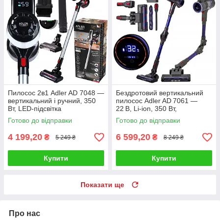
Пилосос 2в1 Adler AD 7048 —
Бездротовий вертикальний
вертикальний і ручний, 350
пилосос Adler AD 7061 —
Вт, LED-підсвітка
22 В, Li‑ion, 350 Вт,
HEPA‑фільтр, 0,8 л
Готово до відправки
Готово до відправки
4 199,20
6 599,20
₴
₴
5 249 ₴
8 249 ₴
Купити
Купити
Показати ще
Про нас