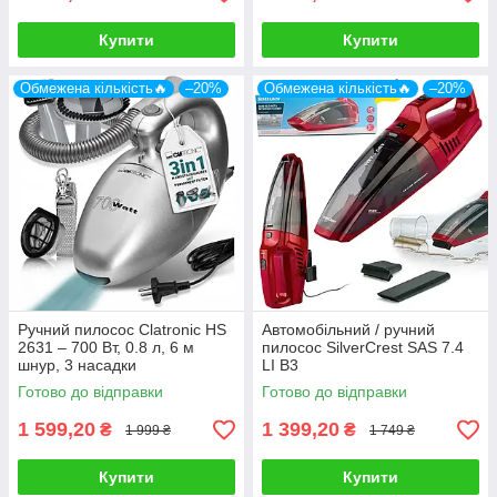
Купити
Купити
Обмежена кількість🔥
–20%
Обмежена кількість🔥
–20%
Ручний пилосос Clatronic HS
Автомобільний / ручний
2631 – 700 Вт, 0.8 л, 6 м
пилосос SilverCrest SAS 7.4
шнур, 3 насадки
LI B3
Готово до відправки
Готово до відправки
1 599,20
1 399,20
₴
₴
1 999 ₴
1 749 ₴
Купити
Купити