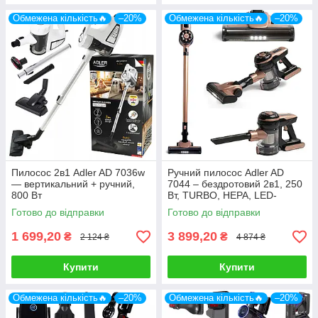
Обмежена кількість🔥
–20%
Обмежена кількість🔥
–20%
Пилосос 2в1 Adler AD 7036w
Ручний пилосос Adler AD
— вертикальний + ручний,
7044 – бездротовий 2в1, 250
800 Вт
Вт, TURBO, HEPA, LED-
підсвітка
Готово до відправки
Готово до відправки
1 699,20
3 899,20
₴
₴
2 124 ₴
4 874 ₴
Купити
Купити
Обмежена кількість🔥
–20%
Обмежена кількість🔥
–20%