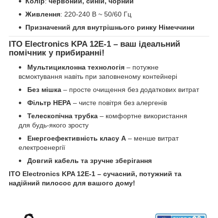
Колір
:
червоний, синій, чорний
Живлення
: 220-240 В ~ 50/60 Гц
Призначений для внутрішнього ринку Німеччини
ITO Electronics KPA 12E-1 – ваш ідеальний
помічник у прибиранні!
Мультициклонна технологія
– потужне
всмоктування навіть при заповненому контейнері
Без мішка
– просте очищення без додаткових витрат
Фільтр HEPA
– чисте повітря без алергенів
Телескопічна трубка
– комфортне використання
для будь-якого зросту
Енергоефективність класу А
– менше витрат
електроенергії
Довгий кабель та зручне зберігання
ITO Electronics KPA 12E-1 – сучасний, потужний та
надійний пилосос для вашого дому!