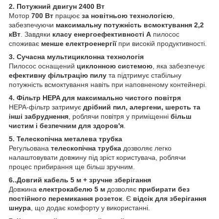
2. Потужний двигун 2400 Вт
Мотор
700 Вт
працює
за новітньою технологією
,
забезпечуючи
максимальну потужність всмоктування 2,2
кВт
. Завдяки
класу енергоефективності А
пилосос
споживає
менше електроенергії
при високій продуктивності.
3. Сучасна мультициклонна технологія
Пилосос оснащений
циклонною системою
, яка забезпечує
ефективну фільтрацію пилу
та підтримує стабільну
потужність всмоктування навіть при наповненому контейнері.
4. Фільтр HEPA для максимально чистого повітря
HEPA-фільтр затримує
дрібний пил, алергени, шерсть та
інші забруднення
, роблячи повітря у приміщенні
більш
чистим і безпечним для здоров'я
.
5. Телескопічна металева трубка
Регульована
телескопічна трубка
дозволяє легко
налаштовувати довжину під зріст користувача, роблячи
процес прибирання ще більш зручним.
6..Довгий кабель 5 м + зручне зберігання
Довжина
електрокабелю 5 м
дозволяє
прибирати без
постійного перемикання розеток
. Є
відсік для зберігання
шнура
, що додає комфорту у використанні.