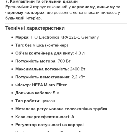
7. Компактний та стильний дизайн
Ергономічний корпус виконаний у
червоному, синьому та
чорному кольорах
, що дозволяє легко вписати пилосос у
будь-який інтер'єр.
Технічні характеристики
Марка
: ITO Electronics KPA 12E-1 Germany
Тип
: без мішка (контейнер)
Об’єм контейнера для пилу
: 4,0 л
Потужність мотора
: 700 Вт
Максимальна потужність
: 2400 Вт
Потужність всмоктування
: 2,2 кВт
Фільтр
:
HEPA Micro Filter
Довжина кабелю
: 5 м
Тип роботи
: циклон
Металева регульована телескопічна трубка
Клас енергоефективності
:
A
Регулятор потужності на корпусі