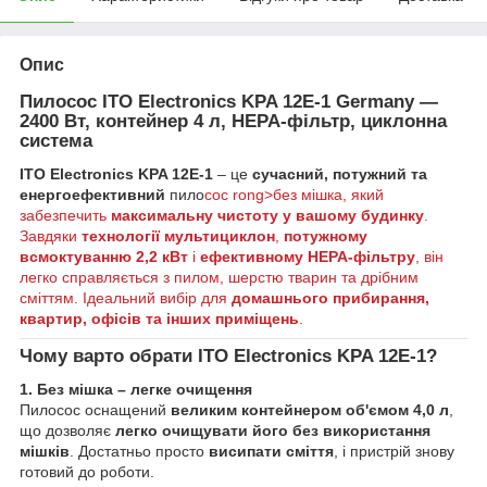
Опис
Пилосос ITO Electronics KPA 12E-1 Germany —
2400 Вт, контейнер 4 л, HEPA-фільтр, циклонна
система
ITO Electronics KPA 12E-1
– це
сучасний, потужний та
енергоефективний
пило
сос rong>без мішка, який
забезпечить
максимальну чистоту у вашому будинку
.
Завдяки
технології мультициклон
,
потужному
всмоктуванню 2,2 кВт
і
ефективному HEPA-фільтру
, він
легко справляється з пилом, шерстю тварин та дрібним
сміттям. Ідеальний вибір для
домашнього прибирання,
квартир, офісів та інших приміщень
.
Чому варто обрати ITO Electronics KPA 12E-1?
1. Без мішка – легке очищення
Пилосос оснащений
великим контейнером об'ємом 4,0 л
,
що дозволяє
легко очищувати його без використання
мішків
. Достатньо просто
висипати сміття
, і пристрій знову
готовий до роботи.