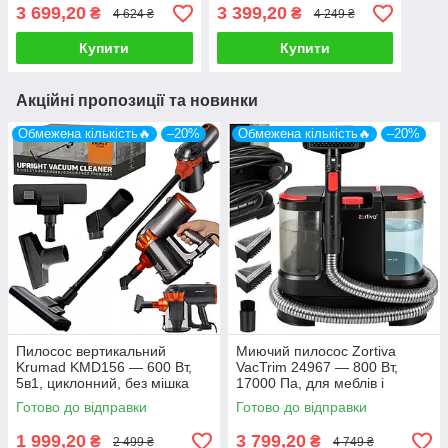
1,6л контейнер, HEPA-13
система, HEPA-фільтр
3 699,20
3 399,20
₴
₴
4 624 ₴
4 249 ₴
Купити
Купити
Акційні пропозиції та новинки
Обмежена кількість🔥
–20%
Обмежена кількість🔥
–20%
Пилосос вертикальний
Миючий пилосос Zortiva
Krumad KMD156 — 600 Вт,
VacTrim 24967 — 800 Вт,
5в1, циклонний, без мішка
17000 Па, для меблів і
килимів
Готово до відправки
Готово до відправки
1 999,20
3 799,20
₴
₴
2 499 ₴
4 749 ₴