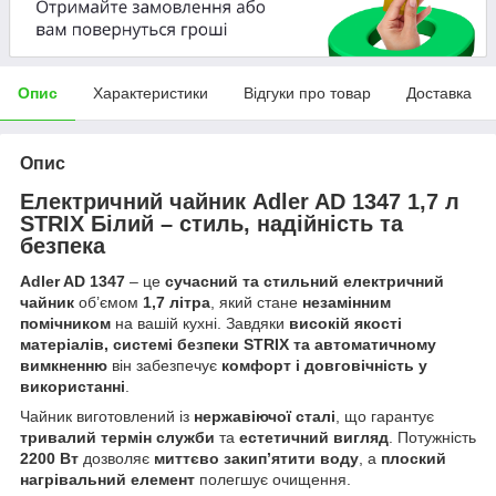
Опис
Характеристики
Відгуки про товар
Доставка
Опис
Електричний чайник
Adler AD 1347
1,7 л
STRIX Білий – стиль, надійність та
безпека
Adler AD 1347
– це
сучасний та стильний електричний
чайник
об’ємом
1,7 літра
, який стане
незамінним
помічником
на вашій кухні. Завдяки
високій якості
матеріалів, системі безпеки STRIX та автоматичному
вимкненню
він забезпечує
комфорт і довговічність у
використанні
.
Чайник виготовлений із
нержавіючої сталі
, що гарантує
тривалий термін служби
та
естетичний вигляд
. Потужність
2200 Вт
дозволяє
миттєво закип’ятити воду
, а
плоский
нагрівальний елемент
полегшує очищення.