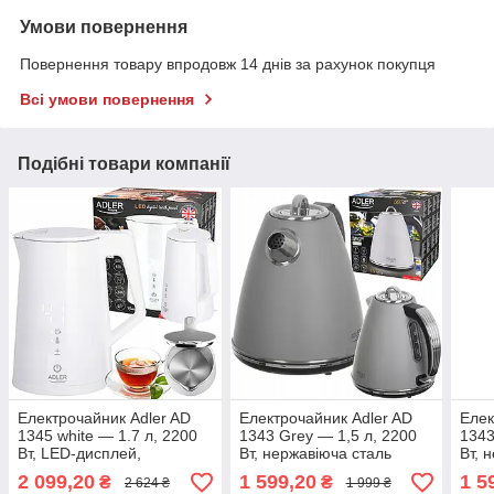
Умови повернення
Повернення товару впродовж 14 днів за рахунок покупця
Всі умови повернення
Подібні товари компанії
Електрочайник Adler AD
Електрочайник Adler AD
Елек
1345 white — 1.7 л, 2200
1343 Grey — 1,5 л, 2200
1343
Вт, LED-дисплей,
Вт, нержавіюча сталь
Вт, 
регулювання
2 099,20
1 599,20
1 5
₴
₴
2 624 ₴
1 999 ₴
температури, STRIX