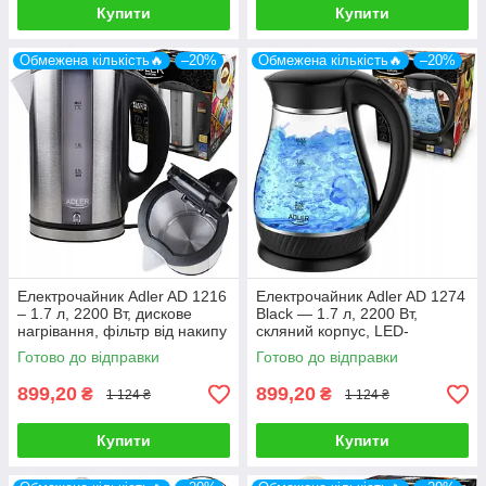
Купити
Купити
Обмежена кількість🔥
–20%
Обмежена кількість🔥
–20%
Електрочайник Adler AD 1216
Електрочайник Adler AD 1274
– 1.7 л, 2200 Вт, дискове
Black — 1.7 л, 2200 Вт,
нагрівання, фільтр від накипу
скляний корпус, LED-
підсвічування, 360 ° поворот
Готово до відправки
Готово до відправки
899,20
899,20
₴
₴
1 124 ₴
1 124 ₴
Купити
Купити