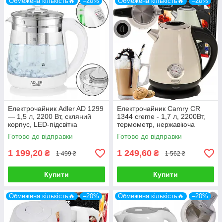
Обмежена кількість🔥
–20%
Обмежена кількість🔥
–20%
Електрочайник Adler AD 1299
Електрочайник Camry CR
— 1,5 л, 2200 Вт, скляний
1344 creme - 1,7 л, 2200Вт,
корпус, LED-підсвітка
термометр, нержавіюча
сталь, 360 ° база
Готово до відправки
Готово до відправки
1 199,20
1 249,60
₴
₴
1 499 ₴
1 562 ₴
Купити
Купити
Обмежена кількість🔥
–20%
Обмежена кількість🔥
–20%