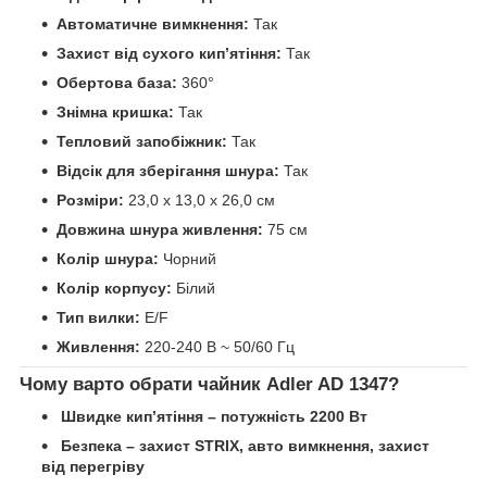
Автоматичне вимкнення:
Так
Захист від сухого кип’ятіння:
Так
Обертова база:
360°
Знімна кришка:
Так
Тепловий запобіжник:
Так
Відсік для зберігання шнура:
Так
Розміри:
23,0 х 13,0 х 26,0 см
Довжина шнура живлення:
75 см
Колір шнура:
Чорний
Колір корпусу:
Білий
Тип вилки:
E/F
Живлення:
220-240 В ~ 50/60 Гц
Чому варто обрати чайник Adler AD 1347?
Швидке кип’ятіння – потужність 2200 Вт
Безпека – захист STRIX, авто вимкнення, захист
від перегріву