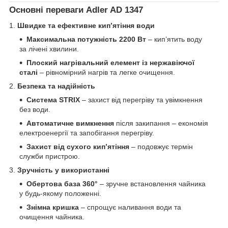
Основні переваги Adler AD 1347
1.
Швидке та ефективне кип’ятіння води
Максимальна потужність 2200 Вт
– кип’ятить воду
за лічені хвилини.
Плоский нагрівальний елемент із нержавіючої
сталі
– рівномірний нагрів та легке очищення.
2.
Безпека та надійність
Система STRIX
– захист від перегріву та увімкнення
без води.
Автоматичне вимкнення
після закипання – економія
електроенергії та запобігання перегріву.
Захист від сухого кип’ятіння
– подовжує термін
служби пристрою.
3.
Зручність у використанні
Обертова база 360°
– зручне встановлення чайника
у будь-якому положенні.
Знімна кришка
– спрощує наливання води та
очищення чайника.