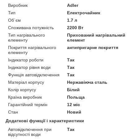
Виробник
Adler
Тип
Електрочайник
Об`єм
1.7 л
Споживана потужність
2200 Вт
Тип нагрівального
Прихований нагрівальний
елементу
елемент
Покриття нагрівального
антипригарне покриття
елементу
Індикатор роботи
Так
Індикатор рівня води
Так
Функція автовідключення
Так
Матеріал корпусу
Нержавіюча сталь
Колір корпусу
Білий
Країна виробник
Польща
Гарантійний термін
12 міс
Стан
Новий
Додаткові функції і характеристики
Автовідключення при
Так
відсутності води