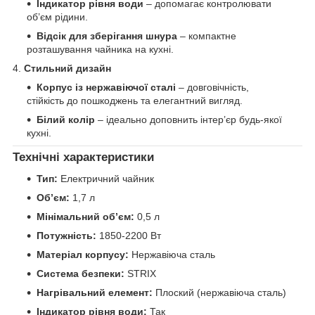
Індикатор рівня води
– допомагає контролювати
об’єм рідини.
Відсік для зберігання шнура
– компактне
розташування чайника на кухні.
4.
Стильний дизайн
Корпус із нержавіючої сталі
– довговічність,
стійкість до пошкоджень та елегантний вигляд.
Білий колір
– ідеально доповнить інтер’єр будь-якої
кухні.
Технічні характеристики
Тип:
Електричний чайник
Об’єм:
1,7 л
Мінімальний об’єм:
0,5 л
Потужність:
1850-2200 Вт
Матеріал корпусу:
Нержавіюча сталь
Система безпеки:
STRIX
Нагрівальний елемент:
Плоский (нержавіюча сталь)
Індикатор рівня води:
Так