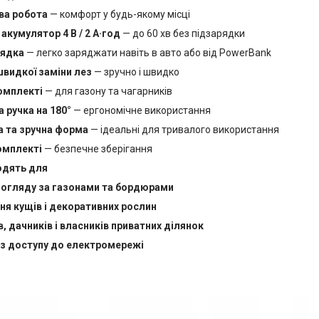
ва робота
— комфорт у будь-якому місці
акумулятор 4 В / 2 А·год
— до 60 хв без підзарядки
рядка
— легко заряджати навіть в авто або від PowerBank
видкої заміни лез
— зручно і швидко
комплекті
— для газону та чагарників
 ручка на 180°
— ергономічне використання
а та зручна форма
— ідеальні для тривалого використання
омплекті
— безпечне зберігання
одять для
огляду за газонами та бордюрами
я кущів і декоративних рослин
в, дачників і власників приватних ділянок
з доступу до електромережі