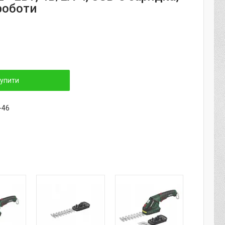
роботи
упити
-46