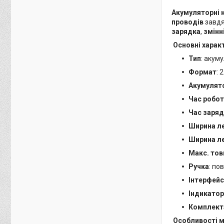
Акумуляторні н
проводів
завд
зарядка
,
змінн
Основні харак
Тип
: акум
Формат
: 
Акумулят
Час робо
Час заря
Ширина ле
Ширина ле
Макс. тов
Ручка
: по
Інтерфейс
Індикатор
Комплект
Особливості 