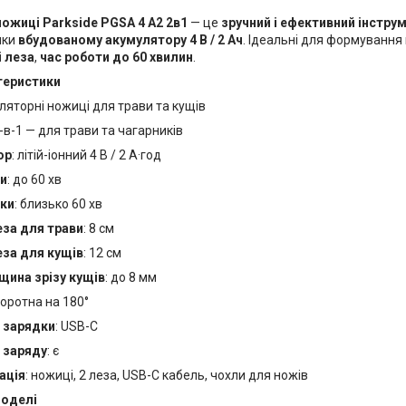
ожиці Parkside PGSA 4 A2 2в1
— це
зручний і ефективний інстру
яки
вбудованому акумулятору 4 В / 2 Ач
. Ідеальні для формування 
і леза
,
час роботи до 60 хвилин
.
теристики
уляторні ножиці для трави та кущів
2-в-1 — для трави та чагарників
ор
: літій-іонний 4 В / 2 А·год
ти
: до 60 хв
дки
: близько 60 хв
за для трави
: 8 см
за для кущів
: 12 см
щина зрізу кущів
: до 8 мм
воротна на 180°
 зарядки
: USB-C
 заряду
: є
ація
: ножиці, 2 леза, USB-C кабель, чохли для ножів
моделі