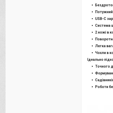
Бездрото
Потужний 
USB-C за
Система ш
2 ножі в 
Поворотна
Легка ваг
Чохли в к
Ідеально підх
Точного д
Формуванн
Садівникі
Роботи бе