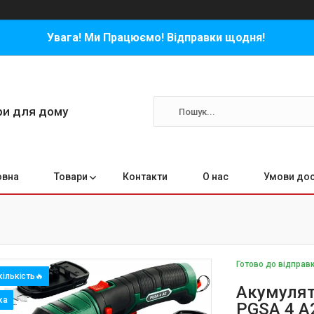
Увага! Ми Працюємо! Відправки щодня!
ари для дому
овна
Товари
Контакти
О нас
Умови дос
Готово до відправ
ількість🔥
Акумулят
PGSA 4 A2