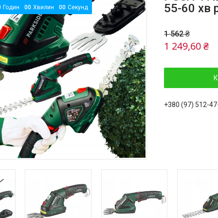
55-60 хв 
0
Годин
0
0
Хвилин
0
0
Секунд
1 562 ₴
1 249,60 ₴
К
+380 (97) 512-47