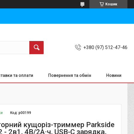
Кошик
+380 (97) 512-47-46
тавки та оплати
Повернення та обмін
Новини
ки
Код:
р00199
орний кущоріз-триммер Parkside
 - 2в1, 4В/2А·ч, USB-C зарядка,