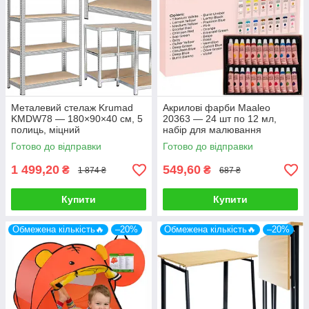
Металевий стелаж Krumad
Акрилові фарби Maaleo
KMDW78 — 180×90×40 см, 5
20363 — 24 шт по 12 мл,
полиць, міцний
набір для малювання
Готово до відправки
Готово до відправки
1 499,20
549,60
₴
₴
1 874 ₴
687 ₴
Купити
Купити
Обмежена кількість🔥
–20%
Обмежена кількість🔥
–20%