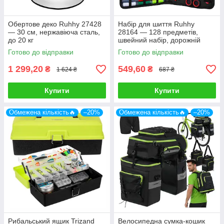
Обертове деко Ruhhy 27428
Набір для шиття Ruhhy
— 30 см, нержавіюча сталь,
28164 — 128 предметів,
до 20 кг
швейний набір, дорожній
Готово до відправки
Готово до відправки
1 299,20
549,60
₴
₴
1 624 ₴
687 ₴
Купити
Купити
Обмежена кількість🔥
–20%
Обмежена кількість🔥
–20%
Рибальський ящик Trizand
Велосипедна сумка-кошик