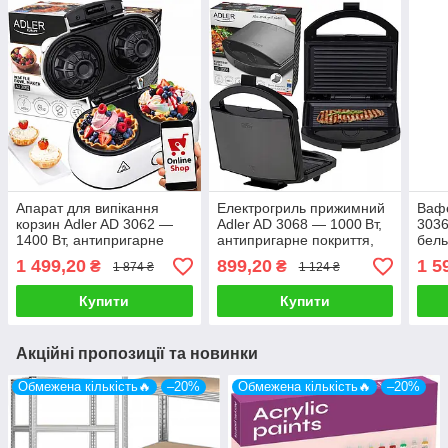
Апарат для випікання
Електрогриль прижимний
Вафе
корзин Adler AD 3062 —
Adler AD 3068 — 1000 Вт,
3036
1400 Вт, антипригарне
антипригарне покриття,
бель
покриття, 2 форми по 9×4
компактний дизайн
анти
1 499,20
899,20
1 5
₴
₴
1 874 ₴
1 124 ₴
см
Купити
Купити
Акційні пропозиції та новинки
Обмежена кількість🔥
–20%
Обмежена кількість🔥
–20%