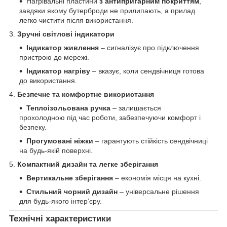
Нагрівальні пластини
з антипригарним покриттям
,
завдяки якому бутерброди не прилипають, а прилад
легко чистити після використання.
3.
Зручні світлові індикатори
Індикатор живлення
– сигналізує про підключення
пристрою до мережі.
Індикатор нагріву
– вказує, коли сендвічниця готова
до використання.
4.
Безпечне та комфортне використання
Теплоізольована ручка
– залишається
прохолодною під час роботи, забезпечуючи комфорт і
безпеку.
Прогумовані ніжки
– гарантують стійкість сендвічниці
на будь-якій поверхні.
5.
Компактний дизайн та легке зберігання
Вертикальне зберігання
– економія місця на кухні.
Стильний чорний дизайн
– універсальне рішення
для будь-якого інтер’єру.
Технічні характеристики