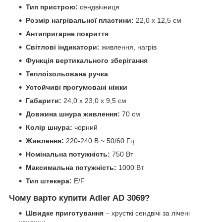
Тип пристрою:
сендвічниця
Розмір нагрівальної пластини:
22,0 х 12,5 см
Антипригарне покриття
Світлові індикатори:
живлення, нагрів
Функція вертикального зберігання
Теплоізольована ручка
Устойчиві прогумовані ніжки
Габарити:
24,0 х 23,0 х 9,5 см
Довжина шнура живлення:
70 см
Колір шнура:
чорний
Живлення:
220-240 В ~ 50/60 Гц
Номінальна потужність:
750 Вт
Максимальна потужність:
1000 Вт
Тип штекера:
E/F
Чому варто купити Adler AD 3069?
Швидке приготування
– хрусткі сендвічі за лічені