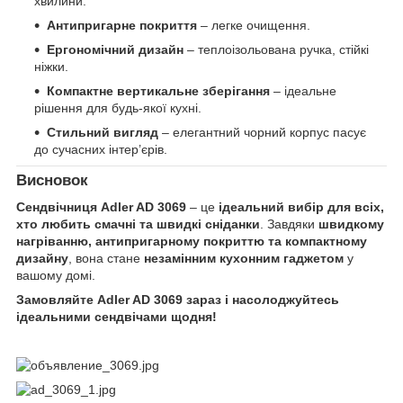
хвилини.
Антипригарне покриття
– легке очищення.
Ергономічний дизайн
– теплоізольована ручка, стійкі
ніжки.
Компактне вертикальне зберігання
– ідеальне
рішення для будь-якої кухні.
Стильний вигляд
– елегантний чорний корпус пасує
до сучасних інтер’єрів.
Висновок
Сендвічниця Adler AD 3069
– це
ідеальний вибір для всіх,
хто любить смачні та швидкі сніданки
. Завдяки
швидкому
нагріванню, антипригарному покриттю та компактному
дизайну
, вона стане
незамінним кухонним гаджетом
у
вашому домі.
Замовляйте Adler AD 3069 зараз і насолоджуйтесь
ідеальними сендвічами щодня!