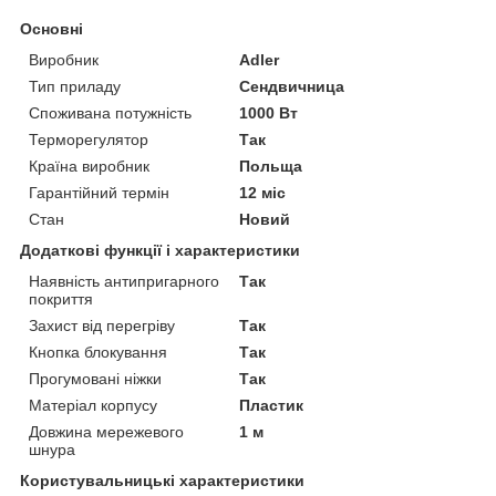
Основні
Виробник
Adler
Тип приладу
Сендвичница
Споживана потужність
1000 Вт
Терморегулятор
Так
Країна виробник
Польща
Гарантійний термін
12 міс
Стан
Новий
Додаткові функції і характеристики
Наявність антипригарного
Так
покриття
Захист від перегріву
Так
Кнопка блокування
Так
Прогумовані ніжки
Так
Матеріал корпусу
Пластик
Довжина мережевого
1 м
шнура
Користувальницькі характеристики