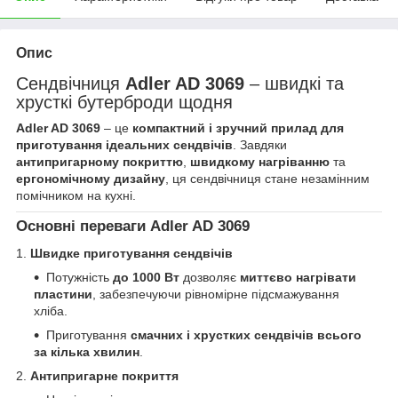
Опис
Сендвічниця
Adler AD 3069
– швидкі та
хрусткі бутерброди щодня
Adler AD 3069
– це
компактний і зручний прилад для
приготування ідеальних сендвічів
. Завдяки
антипригарному покриттю
,
швидкому нагріванню
та
ергономічному дизайну
, ця сендвічниця стане незамінним
помічником на кухні.
Основні переваги Adler AD 3069
1.
Швидке приготування сендвічів
Потужність
до 1000 Вт
дозволяє
миттєво нагрівати
пластини
, забезпечуючи рівномірне підсмажування
хліба.
Приготування
смачних і хрустких сендвічів всього
за кілька хвилин
.
2.
Антипригарне покриття