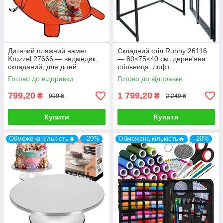
Дитячий пляжний намет
Складний стіл Ruhhy 26116
Kruzzel 27666 — ведмедик,
— 80×75×40 см, дерев’яна
складаний, для дітей
стільниця, лофт
Готово до відправки
Готово до відправки
799,20
1 799,20
₴
₴
999 ₴
2 249 ₴
Купити
Купити
Обмежена кількість🔥
–20%
Обмежена кількість🔥
–20%