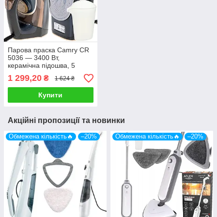
Парова праска Camry CR
5036 — 3400 Вт,
керамічна підошва, 5
режимів, автовимкнення.
1 299,20
₴
1 624 ₴
Купити
Акційні пропозиції та новинки
Обмежена кількість🔥
–20%
Обмежена кількість🔥
–20%