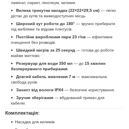
ламінат, паркет, лінолеум, килими.
Велика трикутна насадка (22×22×29,5 см)
— легко
дістає до кутів та важкодоступних місць.
Широкий кут роботи до 180°
— зручно прибирати
під меблями та вздовж плінтусів.
Постійне вироблення пари 23 г/хв
— ефективне
очищення без розводів.
Швидкий нагрів за 25 секунд
— готова до роботи
майже миттєво.
Резервуар для води 350 мл
— до
15 хвилин
безперервного прибирання
.
Довгий кабель живлення 7 м
— максимальна
свобода рухів.
Захист від вологи IPX4
— безпечне користування.
Зручне зберігання
— вбудований тримач для
кабелю.
Комплектація:
Насадка для килимів