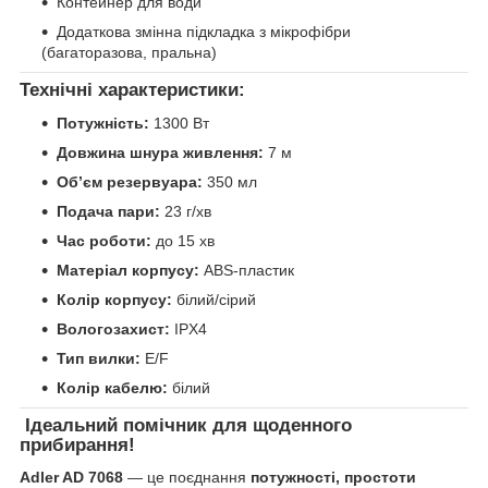
Контейнер для води
Додаткова змінна підкладка з мікрофібри
(багаторазова, пральна)
Технічні характеристики:
Потужність:
1300 Вт
Довжина шнура живлення:
7 м
Обʼєм резервуара:
350 мл
Подача пари:
23 г/хв
Час роботи:
до 15 хв
Матеріал корпусу:
ABS-пластик
Колір корпусу:
білий/сірий
Вологозахист:
IPX4
Тип вилки:
E/F
Колір кабелю:
білий
Ідеальний помічник для щоденного
прибирання!
Adler AD 7068
— це поєднання
потужності, простоти