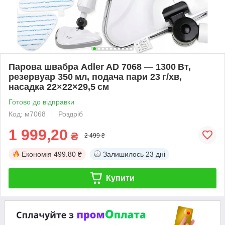
Парова швабра Adler AD 7068 — 1300 Вт,
резервуар 350 мл, подача пари 23 г/хв,
насадка 22×22×29,5 см
Готово до відправки
Код: м7068
Роздріб
1 999,20
₴
2 499 ₴
Економія
499.80 ₴
Залишилось
23 дні
Купити