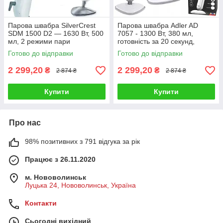
Парова швабра SilverCrest
Парова швабра Adler AD
SDM 1500 D2 — 1630 Вт, 500
7057 - 1300 Вт, 380 мл,
мл, 2 режими пари
готовність за 20 секунд,
насадка для килимів
Готово до відправки
Готово до відправки
2 299,20
2 299,20
₴
₴
2 874 ₴
2 874 ₴
Купити
Купити
Про нас
98% позитивних з 791 відгука за рік
Працює з 26.11.2020
м. Нововолинськ
Луцька 24, Нововолинськ, Україна
Контакти
Сьогодні вихідний