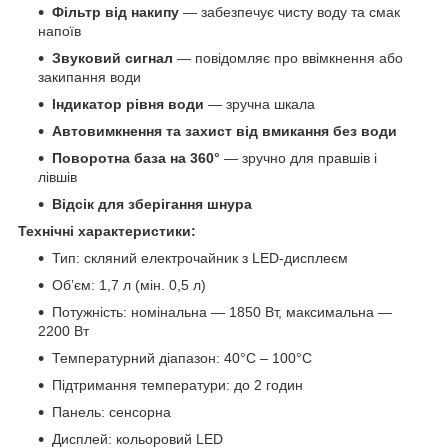
Фільтр від накипу
— забезпечує чисту воду та смак
напоїв
Звуковий сигнал
— повідомляє про ввімкнення або
закипання води
Індикатор рівня води
— зручна шкала
Автовимкнення та захист від вмикання без води
Поворотна база на 360°
— зручно для правшів і
лівшів
Відсік для зберігання шнура
Технічні характеристики:
Тип: скляний електрочайник з LED-дисплеєм
Обʼєм: 1,7 л (мін. 0,5 л)
Потужність: номінальна — 1850 Вт, максимальна —
2200 Вт
Температурний діапазон: 40°C – 100°C
Підтримання температури: до 2 годин
Панель: сенсорна
Дисплей: кольоровий LED