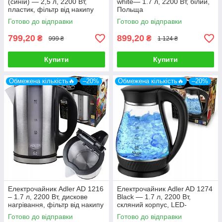
(синій) — 2,5 л, 2200 Вт,
white— 1.7 л, 2200 Вт, білий,
пластик, фільтр від накипу
Польща
Готово до відправки
Готово до відправки
799,20
899,20
₴
₴
999 ₴
1 124 ₴
Купити
Купити
Обмежена кількість🔥
–20%
Обмежена кількість🔥
–20%
Електрочайник Adler AD 1216
Електрочайник Adler AD 1274
– 1.7 л, 2200 Вт, дискове
Black — 1.7 л, 2200 Вт,
нагрівання, фільтр від накипу
скляний корпус, LED-
підсвічування, 360 ° поворот
Готово до відправки
Готово до відправки