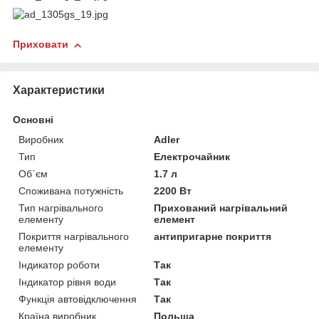
Приховати
Характеристики
Основні
Виробник
Adler
Тип
Електрочайник
Об`єм
1.7 л
Споживана потужність
2200 Вт
Тип нагрівального
Прихований нагрівальний
елементу
елемент
Покриття нагрівального
антипригарне покриття
елементу
Індикатор роботи
Так
Індикатор рівня води
Так
Функція автовідключення
Так
Країна виробник
Польща