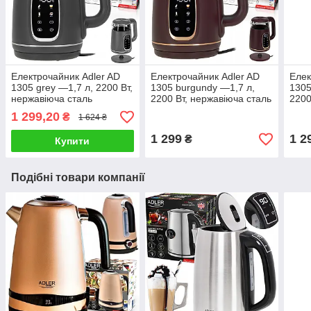
Електрочайник Adler AD
Електрочайник Adler AD
Елек
1305 grey —1,7 л, 2200 Вт,
1305 burgundy —1,7 л,
1305
нержавіюча сталь
2200 Вт, нержавіюча сталь
2200
1 299,20
₴
1 624 ₴
1 299
1 2
₴
Купити
Подібні товари компанії