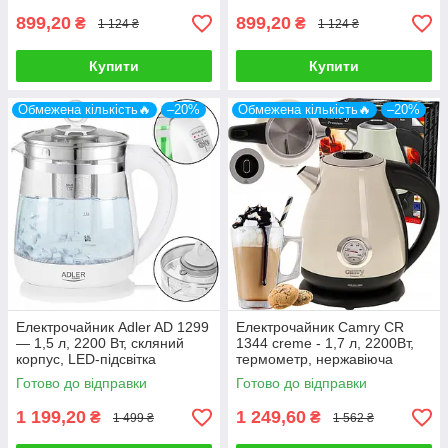
899,20
899,20
₴
₴
1 124 ₴
1 124 ₴
Купити
Купити
Обмежена кількість🔥
–20%
Обмежена кількість🔥
–20%
Електрочайник Adler AD 1299
Електрочайник Camry CR
— 1,5 л, 2200 Вт, скляний
1344 creme - 1,7 л, 2200Вт,
корпус, LED-підсвітка
термометр, нержавіюча
сталь, 360 ° база
Готово до відправки
Готово до відправки
1 199,20
1 249,60
₴
₴
1 499 ₴
1 562 ₴