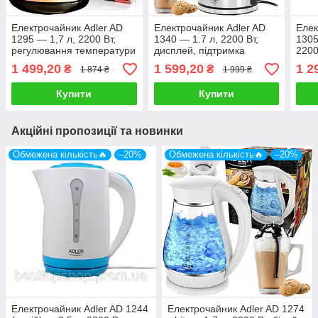
Електрочайник Adler AD
Електрочайник Adler AD
Елек
1295 — 1,7 л, 2200 Вт,
1340 — 1.7 л, 2200 Вт,
1305
регулювання температури
дисплей, підтримка
2200
температури
1 499,20
1 599,20
1 2
₴
₴
1 874 ₴
1 999 ₴
Купити
Купити
Акційні пропозиції та новинки
Обмежена кількість🔥
–20%
Обмежена кількість🔥
–20%
Електрочайник Adler AD 1244
Електрочайник Adler AD 1274