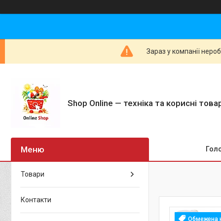
Зараз у компанії неро
Shop Online — техніка та корисні тов
Гол
Товари
Контакти
Обмежена к