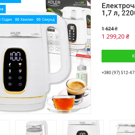
Електроча
1,7 л, 22
0
Годин
0
0
Хвилин
0
0
Секунд
1 624 ₴
1 299,20 ₴
К
+380 (97) 512-47