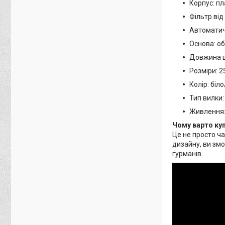
Корпус: пл
Фільтр від
Автоматич
Основа: об
Довжина ш
Розміри: 25
Колір: біл
Тип вилки:
Живлення:
Чому варто куп
Це не просто ч
дизайну, ви зм
гурманів.