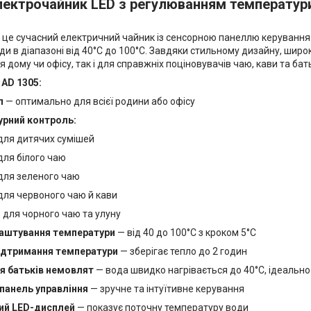
ектрочайник LED з регулюванням температури 1
— це сучасний електричний чайник із сенсорною панеллю керування
и в діапазоні від 40°C до 100°C. Завдяки стильному дизайну, широ
я дому чи офісу, так і для справжніх поціновувачів чаю, кави та бат
 AD 1305:
л
— оптимально для всієї родини або офісу
рний контроль:
для дитячих сумішей
для білого чаю
для зеленого чаю
для червоного чаю й кави
 для чорного чаю та улуну
лаштування температури
— від 40 до 100°C з кроком 5°C
ідтримання температури
— зберігає тепло до 2 годин
я батьків немовлят
— вода швидко нагрівається до 40°C, ідеально
панель управління
— зручне та інтуїтивне керування
ий LED-дисплей
— показує поточну температуру води