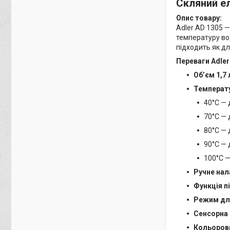
Скляний ел
Опис товару:
Adler AD 1305 
температуру вод
підходить як дл
Переваги Adler
Обʼєм 1,7 
Температу
40°C — 
70°C — 
80°C — 
90°C — 
100°C —
Ручне на
Функція п
Режим дл
Сенсорна 
Кольоров