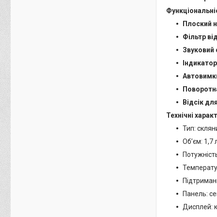
Функціональні
Плоский н
Фільтр ві
Звуковий 
Індикатор
Автовимкн
Поворотна
Відсік дл
Технічні харак
Тип: скля
Обʼєм: 1,7 л
Потужність
Температур
Підтриман
Панель: с
Дисплей: 