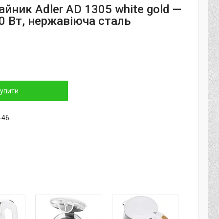
йник Adler AD 1305 white gold —
00 Вт, нержавіюча сталь
упити
-46