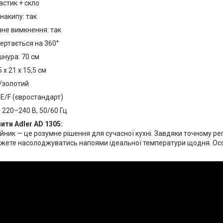
астик + скло
 накипу: так
не вимкнення: так
ертається на 360°
нура: 70 см
 x 21 x 15,5 см
о/золотий
 E/F (євростандарт)
 220–240 В, 50/60 Гц
ити Adler AD 1305:
айник — це розумне рішення для сучасної кухні. Завдяки точному 
ожете насолоджуватись напоями ідеальної температури щодня. Особл