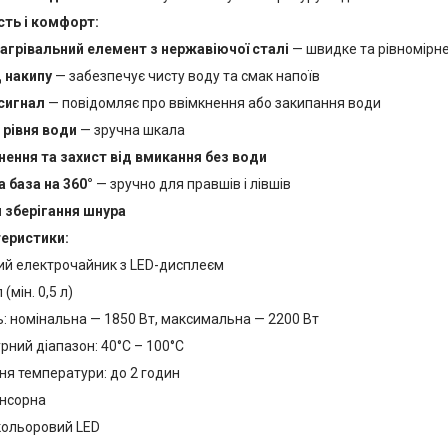
сть і комфорт:
агрівальний елемент з нержавіючої сталі
— швидке та рівномірне
д накипу
— забезпечує чисту воду та смак напоїв
сигнал
— повідомляє про ввімкнення або закипання води
 рівня води
— зручна шкала
ення та захист від вмикання без води
 база на 360°
— зручно для правшів і лівшів
я зберігання шнура
теристики:
ний електрочайник з LED-дисплеєм
 (мін. 0,5 л)
: номінальна — 1850 Вт, максимальна — 2200 Вт
ний діапазон: 40°C – 100°C
ня температури: до 2 годин
енсорна
кольоровий LED