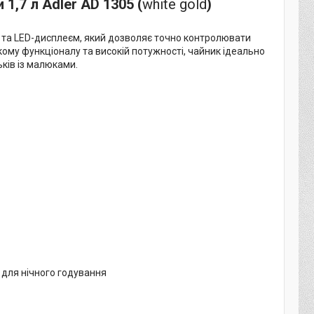
,7 л Adler AD 1305 (
white gold
)
 та LED-дисплеєм, який дозволяє точно контролювати
кому функціоналу та високій потужності, чайник ідеально
ьків із малюками.
 для нічного годування