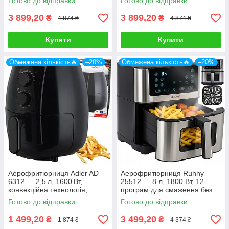
Готово до відправки
Готово до відправки
покриття
3 899,20
3 899,20
₴
₴
4 874 ₴
4 874 ₴
Купити
Купити
Обмежена кількість🔥
–20%
Обмежена кількість🔥
–20%
Аерофритюрниця Adler AD
Аерофритюрниця Ruhhy
6312 — 2,5 л, 1600 Вт,
25512 — 8 л, 1800 Вт, 12
конвекційна технологія,
програм для смаження без
таймер, антипригарне
олії
Готово до відправки
Готово до відправки
покриття
1 499,20
3 499,20
₴
₴
1 874 ₴
4 374 ₴