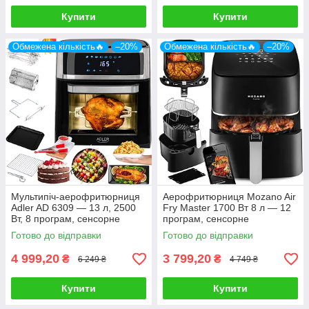
Купити
Купити
Обмежена кількість🔥
–20%
Обмежена кількість🔥
–20%
Мультипіч-аерофритюрниця
Аерофритюрниця Mozano Air
Adler AD 6309 — 13 л, 2500
Fry Master 1700 Вт 8 л — 12
Вт, 8 програм, сенсорне
програм, сенсорне
керування
керування, тефлонове
Готово до відправки
Готово до відправки
покриття
4 999,20
3 799,20
₴
₴
6 249 ₴
4 749 ₴
Купити
Купити