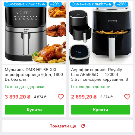
Обмежена кількість🔥
–20%
Обмежена кількість🔥
–20%
Мультипіч DMS HF-6E XXL —
Аерофритюрниця Royalty
аерофритюрниця 6,5 л, 1800
Line AF5605D — 1200 Вт,
Вт, без олії
3,5 л, сенсорне керування, 8
автоматичних програм,
Готово до відправки
Готово до відправки
чорна
3 899,20
2 699,20
₴
₴
4 874 ₴
3 374 ₴
Купити
Купити
Показати ще