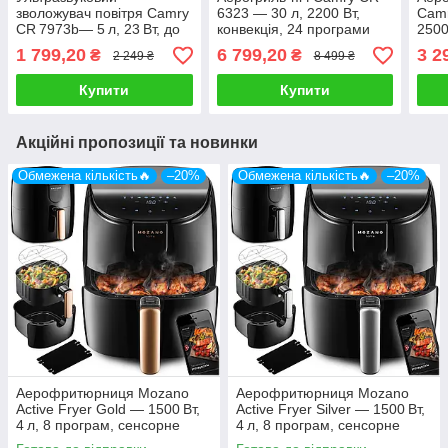
зволожувач повітря Camry
6323 — 30 л, 2200 Вт,
Camr
CR 7973b— 5 л, 23 Вт, до
конвекція, 24 програми
2500
260 мл/год, LED‑дисплей,
сенс
1 799,20
6 799,20
3 2
₴
₴
2 249 ₴
8 499 ₴
таймер
Купити
Купити
Акційні пропозиції та новинки
Обмежена кількість🔥
–20%
Обмежена кількість🔥
–20%
Аерофритюрниця Mozano
Аерофритюрниця Mozano
Active Fryer Gold — 1500 Вт,
Active Fryer Silver — 1500 Вт,
4 л, 8 програм, сенсорне
4 л, 8 програм, сенсорне
керування, золотистий колір
керування, антипригарне