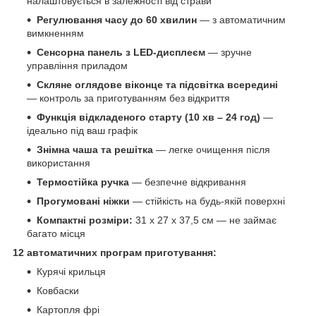
налаштовується в залежності від страви
Регулювання часу до 60 хвилин
— з автоматичним
вимкненням
Сенсорна панель з LED-дисплеєм
— зручне
управління приладом
Скляне оглядове віконце та підсвітка всередині
— контроль за приготуванням без відкриття
Функція відкладеного старту (10 хв – 24 год)
—
ідеально під ваш графік
Знімна чаша та решітка
— легке очищення після
використання
Термостійка ручка
— безпечне відкривання
Прогумовані ніжки
— стійкість на будь-якій поверхні
Компактні розміри:
31 х 27 х 37,5 см — не займає
багато місця
12 автоматичних програм приготування:
Курячі крильця
Ковбаски
Картопля фрі