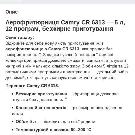
Опис
Аерофритюрниця Camry CR 6313 — 5 л,
12 програм, безжирне приготування
Опис товару:
Відкрийте для себе нову якість приготування їжі з
аерофритюрницею Camry CR 6313
, яка працює без
використання олії. Завдяки сучасній технології гарячої
конвекції цей прилад дозволяє смажити, запікати та готувати
на грилі з мінімальною кількістю жиру. З об’ємом 5 літрів та 12
автоматичними програмами приготування — ідеальний вибір
для сімей, які прагнуть харчуватися смачно та корисно.
Переваги Camry CR 6313:
Безжирне приготування
— фритюрниця дозволяє
готувати без додавання олії
Конвекційна технологія
— рівномірне розподілення
тепла
Об’єм 5 л
— підходить для всієї родини
Температурний діапазон: 80–200 °C
—