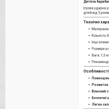
Дитяча барабан
Ігрова ударна у
дітей від 3 рок
Технічні хар
Матеріали
Кількість 
Інші елеме
Розміри ус
Вага: 1,5 к
Рекомендов
Особливості
Повноцінн
Розвиток
Власний с
Безпечні 
Легке ск