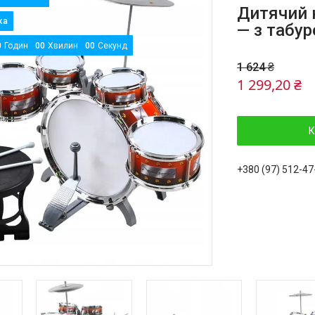
Дитячий н
— з табу
0
Годин
0
0
Хвилин
0
0
Секунд
1 624 ₴
1 299,20 ₴
К
+380 (97) 512-47