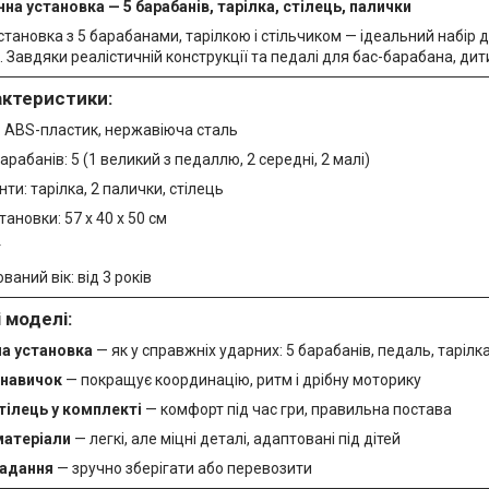
на установка — 5 барабанів, тарілка, стілець, палички
становка з 5 барабанами, тарілкою і стільчиком — ідеальний набір 
ів. Завдяки реалістичній конструкції та педалі для бас-барабана, 
актеристики:
: ABS-пластик, нержавіюча сталь
барабанів: 5 (1 великий з педаллю, 2 середні, 2 малі)
нти: тарілка, 2 палички, стілець
тановки: 57 х 40 х 50 см
г
аний вік: від 3 років
 моделі:
а установка
— як у справжніх ударних: 5 барабанів, педаль, тарілк
 навичок
— покращує координацію, ритм і дрібну моторику
тілець у комплекті
— комфорт під час гри, правильна постава
матеріали
— легкі, але міцні деталі, адаптовані під дітей
ладання
— зручно зберігати або перевозити