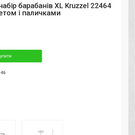
абір барабанів XL Kruzzel 22464
ретом і паличками
упити
-46