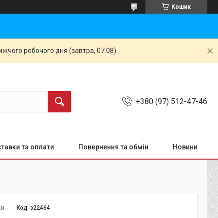
Кошик
жчого робочого дня (завтра, 07.08).
+380 (97) 512-47-46
тавки та оплати
Повернення та обмін
Новини
ки
Код:
з22464