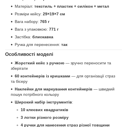
Матеріал:
текстиль + пластик + силікон + метал
Розміри кейсу:
29×19×7 см
Вага набору:
765 г
Вага з упаковкою:
771 г
Застібка:
блискавка
Ручка для перенесення:
так
Особливості моделі
Жорсткий кейс з ручкою
— зручно переносити та
зберігати
60 контейнерів із кришками
— для організації страз
та бісеру
Наклейки для маркування контейнерів
— швидкий
пошук потрібного кольору
Широкий набір інструментів
:
10 клеєвих квадратиків
3 лотки різного розміру
4 ручки для нанесення страз різної товщини