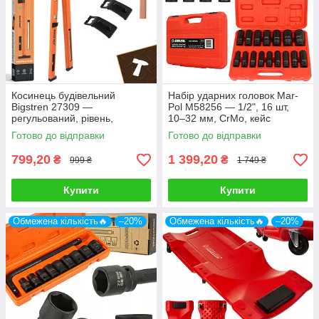
Косинець будівельний
Набір ударних головок Mar-
Bigstren 27309 —
Pol M58256 — 1/2", 16 шт,
регульований, рівень,
10–32 мм, CrMo, кейс
олівець, столярний
Готово до відправки
Готово до відправки
799,20
1 399,20
₴
₴
999 ₴
1 749 ₴
Купити
Купити
Обмежена кількість🔥
–20%
Обмежена кількість🔥
–20%