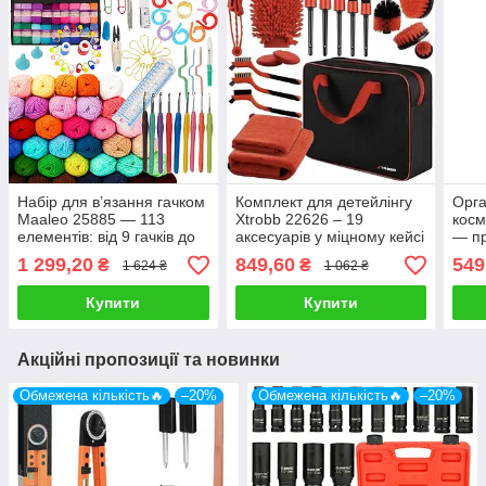
Набір для в’язання гачком
Комплект для детейлінгу
Орга
Maaleo 25885 — 113
Xtrobb 22626 – 19
косм
елементів: від 9 гачків до
аксесуарів у міцному кейсі
— пр
40 мотків пряжі
шух
1 299,20
849,60
549
₴
₴
1 624 ₴
1 062 ₴
Купити
Купити
Акційні пропозиції та новинки
Обмежена кількість🔥
–20%
Обмежена кількість🔥
–20%