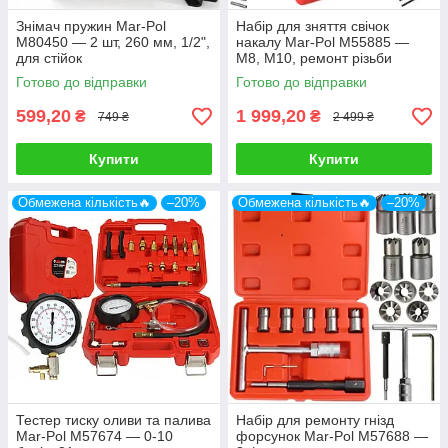
Знімач пружин Mar-Pol
Набір для зняття свічок
M80450 — 2 шт, 260 мм, 1/2",
накалу Mar-Pol M55885 —
для стійок
M8, M10, ремонт різьби
Готово до відправки
Готово до відправки
599,20
1 999,20
₴
₴
749 ₴
2 499 ₴
Купити
Купити
Обмежена кількість🔥
–20%
Обмежена кількість🔥
–20%
Тестер тиску оливи та палива
Набір для ремонту гнізд
Mar-Pol M57674 — 0-10
форсунок Mar-Pol M57688 —