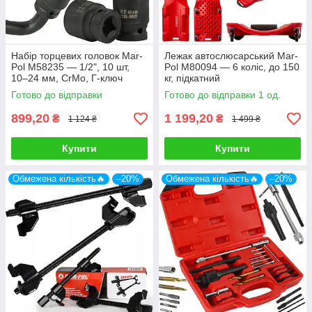
Набір торцевих головок Mar-
Лежак автослюсарський Mar-
Pol M58235 — 1/2", 10 шт,
Pol M80094 — 6 коліс, до 150
10–24 мм, CrMo, Г-ключ
кг, підкатний
Готово до відправки
Готово до відправки 1 од.
899,20
1 199,20
₴
₴
1 124 ₴
1 499 ₴
Купити
Купити
Обмежена кількість🔥
–20%
Обмежена кількість🔥
–20%