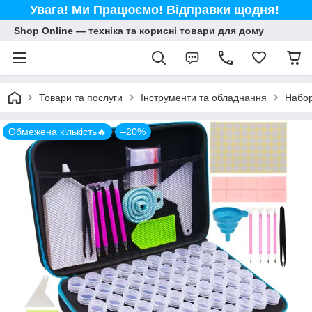
Увага! Ми Працюємо! Відправки щодня!
Shop Online — техніка та корисні товари для дому
Товари та послуги
Інструменти та обладнання
Набор
Обмежена кількість🔥
–20%