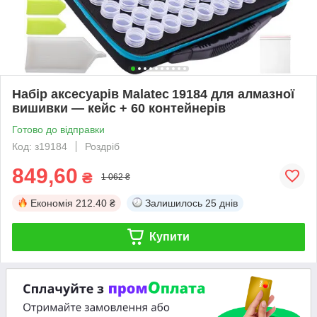
Набір аксесуарів Malatec 19184 для алмазної
вишивки — кейс + 60 контейнерів
Готово до відправки
Код: з19184
Роздріб
849,60
₴
1 062 ₴
Економія
212.40 ₴
Залишилось
25 днів
Купити