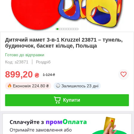
Дитячий намет 3-в-1 Kruzzel 23871 – тунель,
будиночок, баскет кільце, Польща
Готово до відправки
Код: з23871
Роздріб
899,20
₴
1 124 ₴
Економія
224.80 ₴
Залишилось
23 дні
Купити