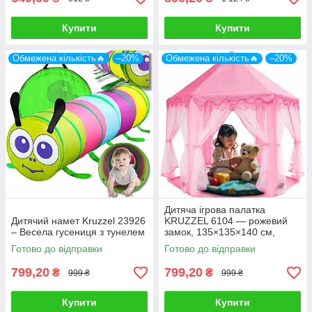
Купити
Купити
Обмежена кількість🔥
–20%
Обмежена кількість🔥
–20%
Дитяча ігрова палатка
Дитячий намет Kruzzel 23926
KRUZZEL 6104 — рожевий
– Весела гусениця з тунелем
замок, 135×135×140 см,
Польща
Готово до відправки
Готово до відправки
799,20
799,20
₴
₴
999 ₴
999 ₴
Купити
Купити