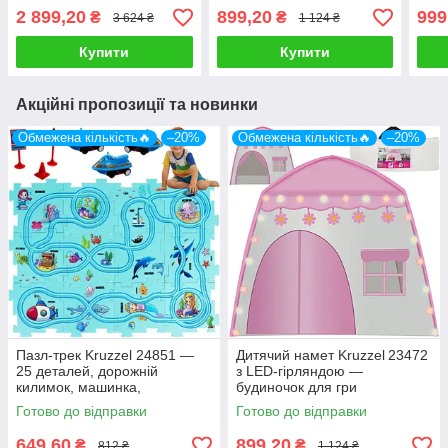
висоти
2 899,20
899,20
999
₴
₴
3 624 ₴
1 124 ₴
Купити
Купити
Акційні пропозиції та новинки
Обмежена кількість🔥
–20%
Обмежена кількість🔥
–20%
Пазл-трек Kruzzel 24851 —
Дитячий намет Kruzzel 23472
25 деталей, дорожній
з LED‑гірляндою —
килимок, машинка,
будиночок для гри
навчальний
Готово до відправки
Готово до відправки
649,60
899,20
₴
₴
812 ₴
1 124 ₴