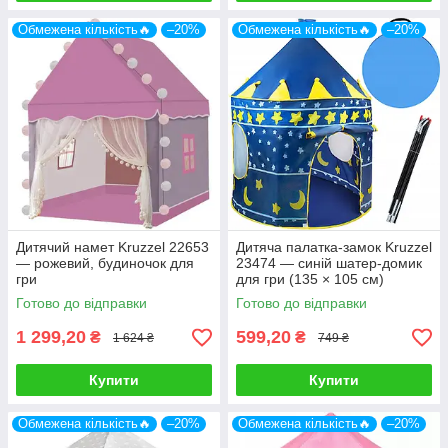
Обмежена кількість🔥
–20%
Обмежена кількість🔥
–20%
Дитячий намет Kruzzel 22653
Дитяча палатка-замок Kruzzel
— рожевий, будиночок для
23474 — синій шатер-домик
гри
для гри (135 × 105 см)
Готово до відправки
Готово до відправки
1 299,20
599,20
₴
₴
1 624 ₴
749 ₴
Купити
Купити
Обмежена кількість🔥
–20%
Обмежена кількість🔥
–20%