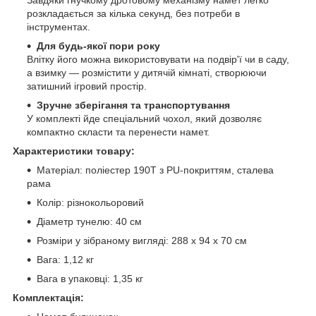
Завдяки гнучкому дротовому механізму намет легко
розкладається за кілька секунд, без потреби в
інструментах.
Для будь-якої пори року
Влітку його можна використовувати на подвір'ї чи в саду,
а взимку — розмістити у дитячій кімнаті, створюючи
затишний ігровий простір.
Зручне зберігання та транспортування
У комплекті йде спеціальний чохол, який дозволяє
компактно скласти та перенести намет.
Характеристики товару:
Матеріал: поліестер 190T з PU-покриттям, сталева
рама
Колір: різнокольоровий
Діаметр тунелю: 40 см
Розміри у зібраному вигляді: 288 x 94 x 70 см
Вага: 1,12 кг
Вага в упаковці: 1,35 кг
Комплектація: