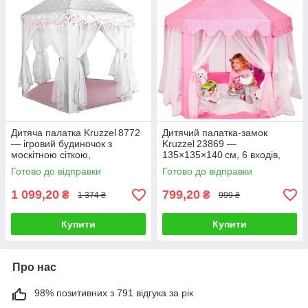
Дитяча палатка Kruzzel 8772
Дитячий палатка‑замок
— ігровий будиночок з
Kruzzel 23869 —
москітною сіткою,
135×135×140 см, 6 входів,
129×107×107 см
рожевий
Готово до відправки
Готово до відправки
1 099,20
799,20
₴
₴
1 374 ₴
999 ₴
Купити
Купити
Про нас
98% позитивних з 791 відгука за рік