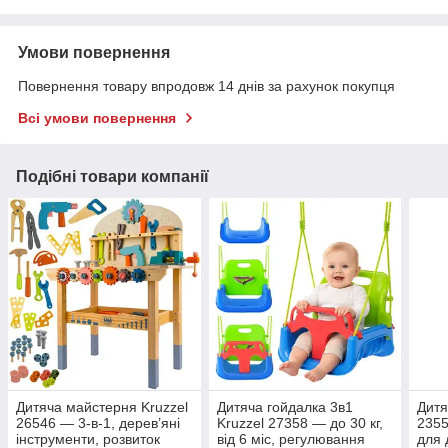
Умови повернення
Повернення товару впродовж 14 днів за рахунок покупця
Всі умови повернення
Подібні товари компанії
Дитяча майстерня Kruzzel
Дитяча гойдалка 3в1
Дитя
26546 — 3-в-1, дерев’яні
Kruzzel 27358 — до 30 кг,
2355
інструменти, розвиток
від 6 міс, регулювання
для 