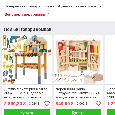
Повернення товару впродовж 14 днів за рахунок покупця
Всі умови повернення
Подібні товари компанії
Дитяча майстерня Kruzzel
Дерев’яний набір
Дере
26546 — 3-в-1, дерев’яні
інструментів Kruzzel 22697
Мале
інструменти, розвиток
– ящик з інструментами
1986
для маленьких майстрів
для 
2 899,20
849,60
1 2
₴
₴
3 624 ₴
1 062 ₴
Купити
Купити