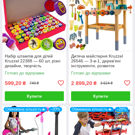
Набір штампів для дітей
Дитяча майстерня Kruzzel
Kruzzel 22388 — 60 шт, різні
26546 — 3-в-1, дерев’яні
дизайни, творчість
інструменти, розвиток
Готово до відправки
Готово до відправки
599,20
2 899,20
₴
₴
749 ₴
3 624 ₴
Купити
Купити
Обмежена кількість🔥
–20%
Обмежена кількість🔥
–20%