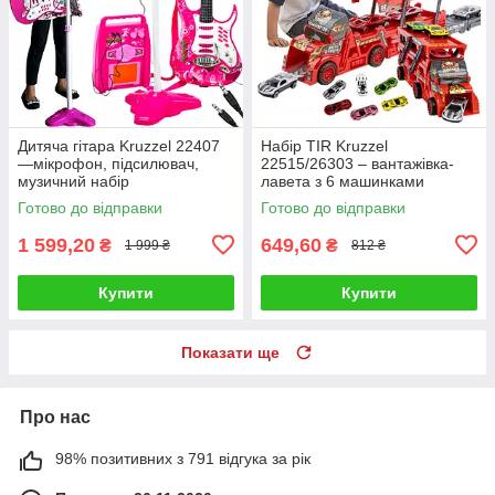
Дитяча гітара Kruzzel 22407
Набір TIR Kruzzel
—мікрофон, підсилювач,
22515/26303 – вантажівка-
музичний набір
лавета з 6 машинками
Готово до відправки
Готово до відправки
1 599,20
649,60
₴
₴
1 999 ₴
812 ₴
Купити
Купити
Показати ще
Про нас
98% позитивних з 791 відгука за рік