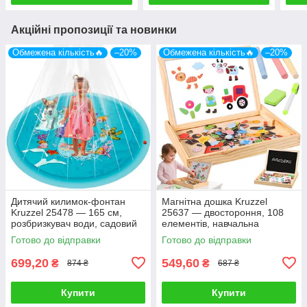
Акційні пропозиції та новинки
Обмежена кількість🔥
–20%
Обмежена кількість🔥
–20%
Дитячий килимок-фонтан
Магнітна дошка Kruzzel
Kruzzel 25478 — 165 см,
25637 — двостороння, 108
розбризкувач води, садовий
елементів, навчальна
Готово до відправки
Готово до відправки
699,20
549,60
₴
₴
874 ₴
687 ₴
Купити
Купити