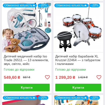
Обмежена кількість🔥
–20%
Обмежена кількість🔥
–20%
Дитячий медичний набір Iso
Дитячий набір барабанів XL
Trade 26511 — 13 елементів,
Kruzzel 22464 — з табуретом
звук, світло, кейс
і паличками
Готово до відправки
Готово до відправки
549,60
1 299,20
₴
₴
687 ₴
1 624 ₴
Купити
Купити
Обмежена кількість🔥
–20%
Обмежена кількість🔥
–20%