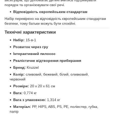
аксесуарів, що допомагає дитині вчитись підтримувати
порядок та організовувати свої речі.
Відповідність європейським стандартам
Набір перевірено на відповідність європейським стандартам
безпеки, тому батьки можуть бути спокійні.
Технічні характеристики
Набір:
15-в-1
Розвиток через гру
Інтерактивний пилосос
Реалістичне відтворення прибирання
Бренд:
Kruzzel
Колір:
сливовий, бежевий, білий, оливковий,
червоний
Розміри:
20 x 20 x 61 см
Вага:
0,774 кг
Вага з упаковкою:
1,314 кг
Матеріал:
PP, HIPS, ABS, PS, PE, поліестер, губка,
папір