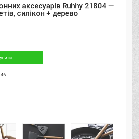
онних аксесуарів Ruhhy 21804 —
тів, силікон + дерево
упити
-46