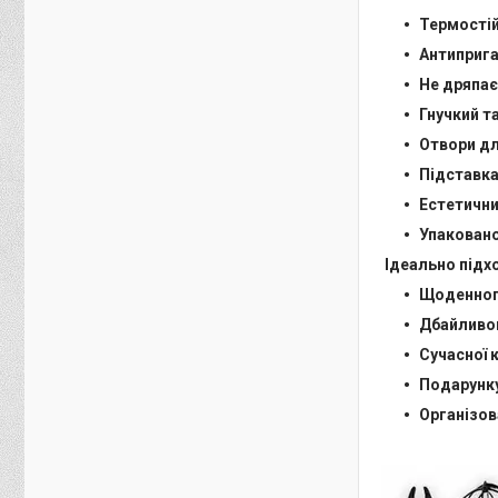
Термостій
Антиприга
Не дряпає
Гнучкий т
Отвори дл
Підставка
Естетични
Упаковано
Ідеально підх
Щоденного
Дбайливог
Сучасної 
Подарунку
Організов