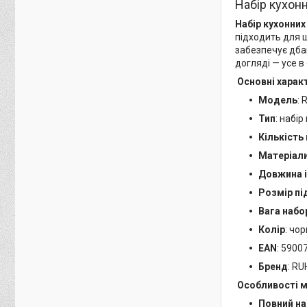
Набір кухонн
Набір кухонних
підходить для 
забезпечує дбай
догляді — усе в
Основні харак
Модель
: 
Тип
: набір
Кількість
Матеріал
Довжина і
Розмір пі
Вага набо
Колір
: чо
EAN
: 5900
Бренд
: R
Особливості 
Повний на