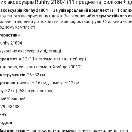
их аксесуарів Ruhhy 21804 (11 предметів, силікон + 
 аксесуарів Ruhhy 21804
— це
універсальний комплект із 11 силік
щоденного використання вдома. Виготовлений із
термостійкого си
ливе ставлення до покриттів сковорідок і каструль. Стильний чорни
 одному комплекті.
теристики
Ruhhy 21804
 кухонних аксесуарів у підставці
 предметів
: 12 (11 інструментів + контейнер)
и
: дерево, силікон (термостійкий до 230 °C)
нструментів
: 26–32 см
дставки
: висота — 16 см, діаметр — 12 см
ру
: 827 г (953 г з упаковкою)
рний/бежевий
779943438
UHHY
моделі
бір для кухні
— лопатки, щітка, шумівка, вінчик, ложки, щипці та ін.