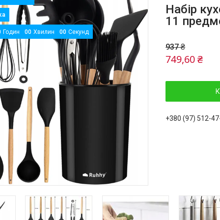
Набір кух
11 предме
0
Годин
0
0
Хвилин
0
0
Секунд
937 ₴
749,60 ₴
К
+380 (97) 512-47