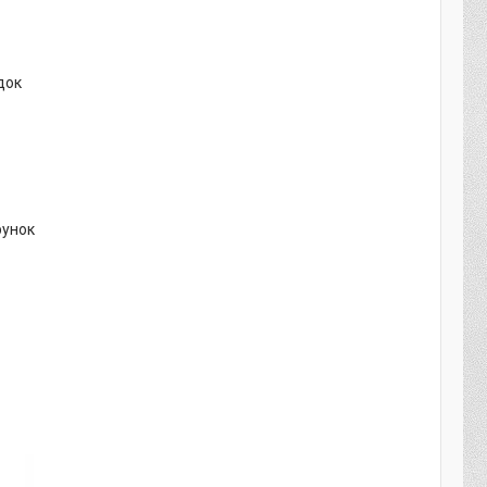
док
рунок