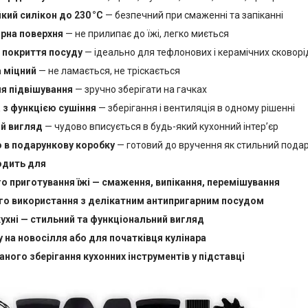
кий силікон до 230 °C
— безпечний при смаженні та запіканні
рна поверхня
— не прилипає до їжі, легко миється
 покриття посуду
— ідеально для тефлонових і керамічних сковорі
а міцний
— не ламається, не тріскається
я підвішування
— зручно зберігати на гачках
 з функцією сушіння
— зберігання і вентиляція в одному рішенні
й вигляд
— чудово вписується в будь-який кухонний інтерʼєр
 в подарункову коробку
— готовий до вручення як стильний пода
одить для
 приготування їжі — смаження, випікання, перемішування
о використання з делікатним антипригарним посудом
кухні — стильний та функціональний вигляд
 на новосілля або для початківця кулінара
аного зберігання кухонних інструментів у підставці