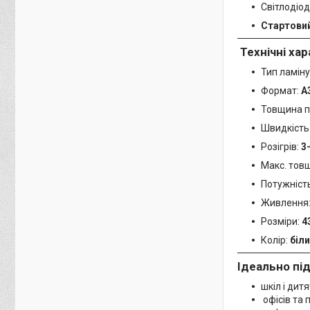
Світлодіод
Стартовий
Технічні ха
Тип ламін
Формат:
A
Товщина п
Швидкість
Розігрів:
3
Макс. тов
Потужніст
Живлення
Розміри:
4
Колір:
біл
Ідеально пі
шкіл і дит
офісів та 