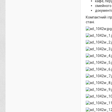
кафе, перу
сімейного
документів
Компактний і п
стані.