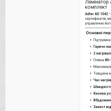
Ламінатор 
комплект
Adler AD 1042
—
сертифікатів, м
управлінню йог
Основні пер
Підтримка
Гаряче ла
2 нагріва
Плівка
80–
Максималь
Товщина м
Час нагрі
Швидкість
Кнопка ус
Вбудован
Захист від