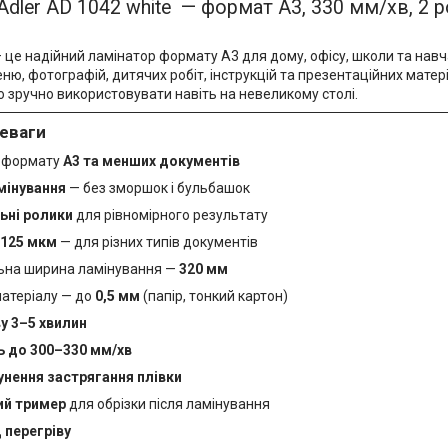
Adler AD 1042 white — формат A3, 330 мм/хв, 2 
 це надійний ламінатор формату A3 для дому, офісу, школи та навч
еню, фотографій, дитячих робіт, інструкцій та презентаційних мате
о зручно використовувати навіть на невеликому столі.
еваги
 формату
A3 та менших документів
мінування
— без зморшок і бульбашок
льні ролики
для рівномірного результату
125 мкм
— для різних типів документів
на ширина ламінування —
320 мм
атеріалу — до
0,5 мм
(папір, тонкий картон)
ву 3–5 хвилин
 до 300–330 мм/хв
унення застрягання плівки
ий тример
для обрізки після ламінування
 перегріву