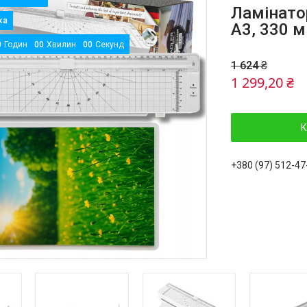
Ламінато
A3, 330 
0
Годин
0
0
Хвилин
0
0
Секунд
1 624 ₴
1 299,20 ₴
К
+380 (97) 512-47