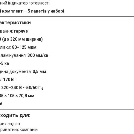
ний індикатор готовності
 комплект — 5 пакетів у наборі
рактеристики
ування:
гаряче
3 (до 320 мм ширини)
лівки:
80–125 мкм
 ламінування:
300 мм/хв
–5 хв
щина документа:
0,5 мм
ь:
170 Вт
:
220–240 В ~ 50/60 Гц
35 × 105 × 70,8 мм
ий
дходить для:
ячих садків
приватних компаній