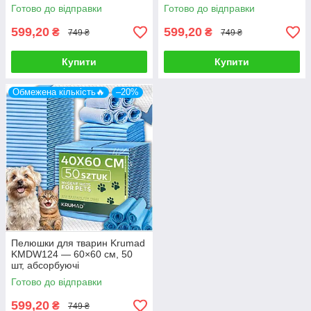
подвійна міцність, з витягом
Готово до відправки
Готово до відправки
зав’язок
599,20
599,20
₴
₴
749 ₴
749 ₴
Купити
Купити
Обмежена кількість🔥
–20%
Пелюшки для тварин Krumad
KMDW124 — 60×60 см, 50
шт, абсорбуючі
Готово до відправки
599,20
₴
749 ₴