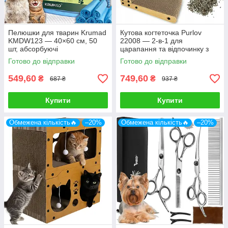
Пелюшки для тварин Krumad
Кутова когтеточка Purlov
KMDW123 — 40×60 см, 50
22008 — 2-в-1 для
шт, абсорбуючі
царапання та відпочинку з
іграшкою
Готово до відправки
Готово до відправки
549,60
749,60
₴
₴
687 ₴
937 ₴
Купити
Купити
Обмежена кількість🔥
–20%
Обмежена кількість🔥
–20%