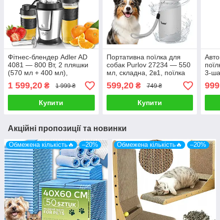
Фітнес-блендер Adler AD
Портативна поїлка для
Авто
4081 — 800 Вт, 2 пляшки
собак Purlov 27234 — 550
поїл
(570 мл + 400 мл),
мл, складна, 2в1, поїлка
3-ша
функція подрібнення
режи
1 599,20
599,20
999
₴
₴
1 999 ₴
749 ₴
льоду, охолоджувальний
картридж
Купити
Купити
Акційні пропозиції та новинки
Обмежена кількість🔥
–20%
Обмежена кількість🔥
–20%