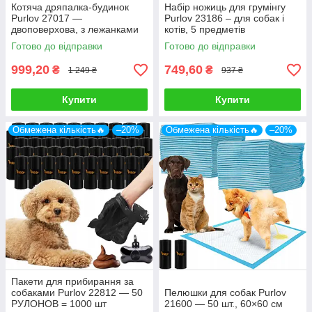
Котяча дряпалка-будинок
Набір ножиць для грумінгу
Purlov 27017 —
Purlov 23186 – для собак і
двоповерхова, з лежанками
котів, 5 предметів
та іграшками
Готово до відправки
Готово до відправки
999,20
749,60
₴
₴
1 249 ₴
937 ₴
Купити
Купити
Обмежена кількість🔥
–20%
Обмежена кількість🔥
–20%
Пакети для прибирання за
собаками Purlov 22812 — 50
Пелюшки для собак Purlov
РУЛОНОВ = 1000 шт
21600 — 50 шт., 60×60 см