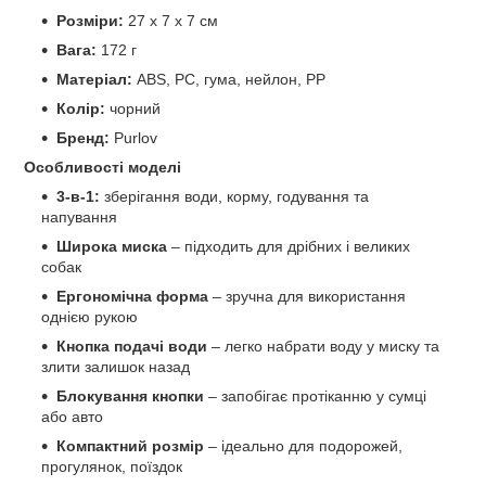
Розміри:
27 x 7 x 7 см
Вага:
172 г
Матеріал:
ABS, PC, гума, нейлон, PP
Колір:
чорний
Бренд:
Purlov
Особливості моделі
3-в-1:
зберігання води, корму, годування та
напування
Широка миска
– підходить для дрібних і великих
собак
Ергономічна форма
– зручна для використання
однією рукою
Кнопка подачі води
– легко набрати воду у миску та
злити залишок назад
Блокування кнопки
– запобігає протіканню у сумці
або авто
Компактний розмір
– ідеально для подорожей,
прогулянок, поїздок