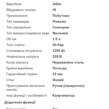
Виробник
Adler
Вбудована техніка
НІ
Призначення
Побутове
Тип кавоварки
Ріжкова
Тип управління
Сенсорне
Тип використовуваної кави
Мелений
Об`єм
1.5 л
Тиск помпи
20 бар
Споживана потужність
1350 Вт
Номінальна напруга
220 В
Колір корпусу
Нержавіюча сталь
Країна виробник
Польща
Гарантійний термін
12 міс
Стан
Новий
Приготування молочних
Ручне (панарелло)
напоїв
Інші функції і особливості
Капучинатор
Додаткові функції
Капучинатор
Так