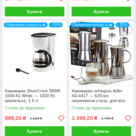
Купити
Купити
Обмежена кількість🔥
–20%
Обмежена кількість🔥
–20%
Кавоварка SilverCrest SKMK
Кавоварка гейзерна Adler
1000 A1 White — 1000 Вт,
AD 4417 — 620 мл,
крапельна, 1.5 л
нержавіюча сталь, для всіх
типів плит
Готово до відправки
Готово до відправки
899,20
1 399,20
₴
₴
1 124 ₴
1 749 ₴
Купити
Купити