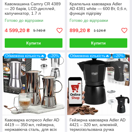
Кавомашина Camry CR 4389
Крапельна кавоварка Adler
— 20 барів, LCD-дисплей,
AD 4381 white — 600 Вт, 0,6 л,
капучинатор, 1.7 л
функція підігріву
Готово до відправки
Готово до відправки
4 599,20
899,20
₴
₴
5 749 ₴
1 124 ₴
Купити
Купити
Обмежена кількість🔥
–20%
Обмежена кількість🔥
–20%
Кавоварка еспресо Adler AD
Гейзерна кавоварка Adler AD
4419 — 350 мл, гейзерна,
4421 – 320 мл, алюміній,
нержавіюча сталь, для всіх
термоізольована ручка