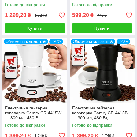
типів плит
Готово до відправки
Готово до відправки
1 299,20
599,20
₴
₴
1 624 ₴
749 ₴
Купити
Купити
Обмежена кількість🔥
–20%
Обмежена кількість🔥
–20%
Електрична гейзерна
Електрична гейзерна
кавоварка Camry CR 4415W
кавоварка Camry CR 4415B
— 300 мл, 480 Вт,
— 300 мл, 480 Вт,
алюмінієвий корпус
алюмінієвий корпус
Готово до відправки
Готово до відправки
1 399,20
1 399,20
₴
₴
1 749 ₴
1 749 ₴