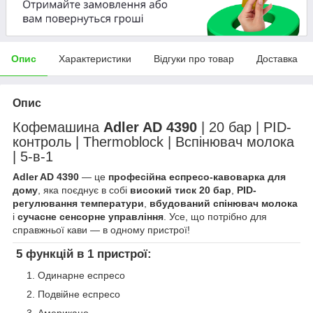
Опис
Характеристики
Відгуки про товар
Доставка
Опис
Кофемашина
Adler AD 4390
| 20 бар | PID-
контроль | Thermoblock | Вспінювач молока
| 5-в-1
Adler AD 4390
— це
професійна еспресо-кавоварка для
дому
, яка поєднує в собі
високий тиск 20 бар
,
PID-
регулювання температури
,
вбудований спінювач молока
і
сучасне сенсорне управління
. Усе, що потрібно для
справжньої кави — в одному пристрої!
5 функцій в 1 пристрої:
Одинарне еспресо
Подвійне еспресо