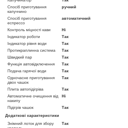
Спосіб приготування
ручний
капуччино
Спосіб приготування
автоматичний
еспрессо
Контроль міцності кави
Ні
Індикатор роботи
Так
Індикатор рівня води
Так
Протикраплинна система
Так
Швидкий пар
Так
Функція автовідключення
Так
Подача гарячої води
Так
Одночасне приготування
Так
двох чашок
Плита автопідігріва
Так
Автоматичне очищення від
Ні
накипу
Підігрів чашок
Так
Додаткові характеристики
Знімний лоток для збору
Так
крапель