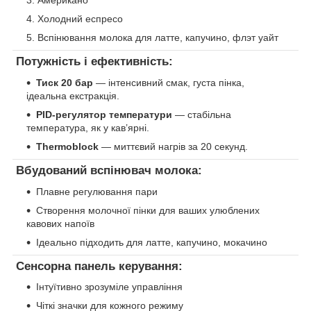
Американо
Холодний еспресо
Вспінювання молока для латте, капучино, флэт уайт
Потужність і ефективність:
Тиск 20 бар
— інтенсивний смак, густа пінка,
ідеальна екстракція.
PID-регулятор температури
— стабільна
температура, як у кав’ярні.
Thermoblock
— миттєвий нагрів за 20 секунд.
Вбудований вспінювач молока:
Плавне регулювання пари
Створення молочної пінки для ваших улюблених
кавових напоїв
Ідеально підходить для латте, капучино, мокачино
Сенсорна панель керування:
Інтуїтивно зрозуміле управління
Чіткі значки для кожного режиму