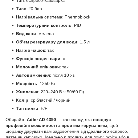
Тип
: еспресо-кавоварка
Тиск
: 20 бар
Нагрівальна система
: Thermoblock
Температурний контроль
: PID
Вид кави
: мелена
Обʼєм резервуару для води
: 1,5 л
Нагрів чашок
: так
Функція подачі пари
: є
Молочний спінювач
: так
Автовимкнення
: після 10 хв
Мощність
: 1350 Вт
Живлення
: 220–240 В ~ 50/60 Гц
Колір
: сріблястий / чорний
Тип вилки
: E/F
Обирайте
Adler AD 4390
— кавоварку, яка
поєднує
професійні можливості з простим керуванням
, щоб
щоранку дарувати вам задоволення від ідеального еспресо,
латте чи капучино. Ідеально підходить для дому, офісу або в