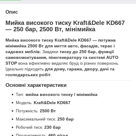
Опис
Мийка високого тиску Kraft&Dele KD667
— 250 бар, 2500 Вт, мінімийка
Мийка високого тиску Kraft&Dele KD667 — потужна
мінімийка 2500 Вт для миття авто, фасадів, терас і
садових меблів.
Завдяки
тиску до 250 бар, функції
самовсмоктування, піногенератору та системі AUTO
STOP
вона ефективно видаляє бруд із різних поверхонь.
Ідеально підходить
для дому, гаража, двору, дачі та
господарських робіт
.
Основні характеристики
Тип:
мийка високого тиску / мінімийка
Модель:
Kraft&Dele KD667
Потужність:
2500 Вт
Максимальний тиск:
250 бар
Робочий тиск:
230 бар
Продуктивність:
460 л/год