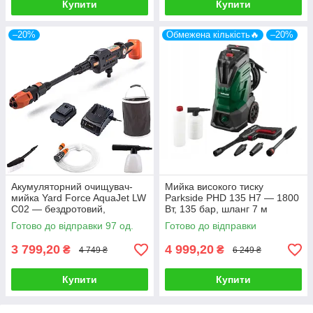
Купити
Купити
–20%
Обмежена кількість🔥
–20%
Акумуляторний очищувач-
Мийка високого тиску
мийка Yard Force AquaJet LW
Parkside PHD 135 H7 — 1800
C02 — бездротовий,
Вт, 135 бар, шланг 7 м
акумуляторний, мобільний
Готово до відправки 97 од.
Готово до відправки
3 799,20
4 999,20
₴
₴
4 749 ₴
6 249 ₴
Купити
Купити