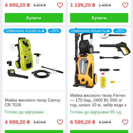
4 699,20
1 199,20
₴
₴
5 874 ₴
1 499 ₴
Купити
Купити
Обмежена кількість🔥
–20%
Обмежена кількість🔥
–20%
Мийка високого тиску Ferrex
Мийка високого тиску Camry
— 170 бар, 2400 Вт, 500 л/
CR 7026
год, шланг 10 м, забір води з
бочки
Готово до відправки
Готово до відправки 85 од.
4 699,20
6 599,20
₴
₴
5 874 ₴
8 249 ₴