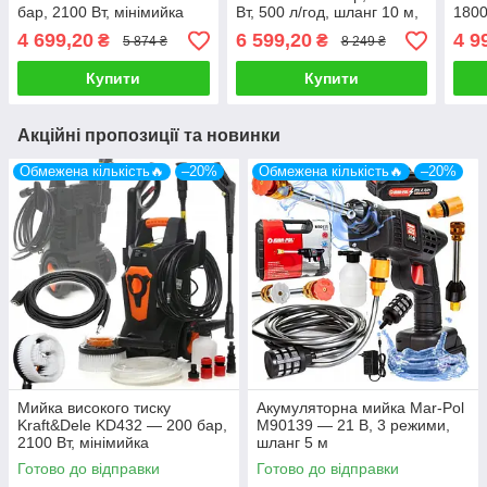
бар, 2100 Вт, мінімийка
Вт, 500 л/год, шланг 10 м,
1800
забір води з бочки
м
4 699,20
6 599,20
4 9
₴
₴
5 874 ₴
8 249 ₴
Купити
Купити
Акційні пропозиції та новинки
Обмежена кількість🔥
–20%
Обмежена кількість🔥
–20%
Мийка високого тиску
Акумуляторна мийка Mar-Pol
Kraft&Dele KD432 — 200 бар,
M90139 — 21 В, 3 режими,
2100 Вт, мінімийка
шланг 5 м
Готово до відправки
Готово до відправки