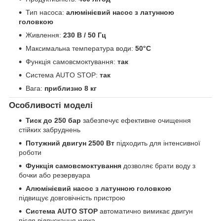
Тип насоса:
алюмінієвий насос з латунною
головкою
Живлення:
230 В / 50 Гц
Максимальна температура води:
50°C
Функція самовсмоктування:
так
Система AUTO STOP:
так
Вага:
приблизно 8 кг
Особливості моделі
Тиск до 250 бар
забезпечує ефективне очищення
стійких забруднень
Потужний двигун 2500 Вт
підходить для інтенсивної
роботи
Функція самовсмоктування
дозволяє брати воду з
бочки або резервуара
Алюмінієвий насос з латунною головкою
підвищує довговічність пристрою
Система AUTO STOP
автоматично вимикає двигун
після відпускання курка