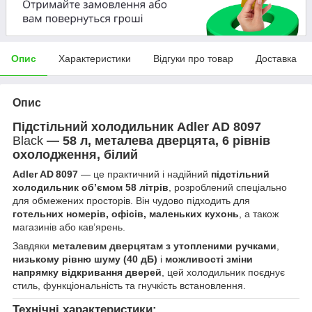
Опис
Характеристики
Відгуки про товар
Доставка
Опис
Підстільний холодильник Adler AD 8097
Black
— 58 л, металева дверцята, 6 рівнів
охолодження, білий
Adler AD 8097
— це практичний і надійний
підстільний
холодильник об’ємом 58 літрів
, розроблений спеціально
для обмежених просторів. Він чудово підходить для
готельних номерів, офісів, маленьких кухонь
, а також
магазинів або кав’ярень.
Завдяки
металевим дверцятам з утопленими ручками
,
низькому рівню шуму (40 дБ)
і
можливості зміни
напрямку відкривання дверей
, цей холодильник поєднує
стиль, функціональність та гнучкість встановлення.
Технічні характеристики: