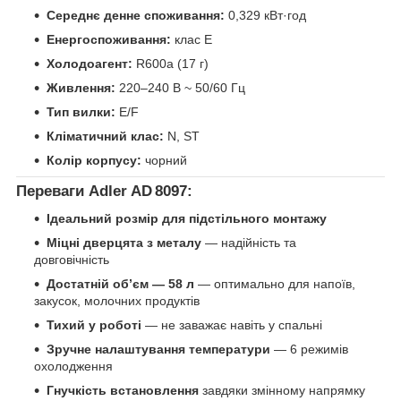
Середнє денне споживання:
0,329 кВт·год
Енергоспоживання:
клас E
Холодоагент:
R600a (17 г)
Живлення:
220–240 В ~ 50/60 Гц
Тип вилки:
E/F
Кліматичний клас:
N, ST
Колір корпусу:
чорний
Переваги Adler AD 8097:
Ідеальний розмір для підстільного монтажу
Міцні дверцята з металу
— надійність та
довговічність
Достатній об’єм — 58 л
— оптимально для напоїв,
закусок, молочних продуктів
Тихий у роботі
— не заважає навіть у спальні
Зручне налаштування температури
— 6 режимів
охолодження
Гнучкість встановлення
завдяки змінному напрямку