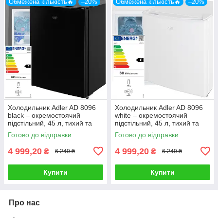
Обмежена кількість🔥
–20%
Обмежена кількість🔥
–20%
Холодильник Adler AD 8096
Холодильник Adler AD 8096
black – окремостоячий
white – окремостоячий
підстільний, 45 л, тихий та
підстільний, 45 л, тихий та
економний
економний
Готово до відправки
Готово до відправки
4 999,20
4 999,20
₴
₴
6 249 ₴
6 249 ₴
Купити
Купити
Про нас