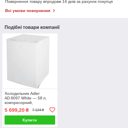
Повернення товару впродовж 14 днів за рахунок покупця
Всі умови повернення
Подібні товари компанії
Холодильник Adler
AD 8097 White — 58 л,
компресорний,
6‑ступінчаста
5 699,20
₴
7 124 ₴
регулювання, 40 дБ
(E‑класс), ручна
Купити
разморозка