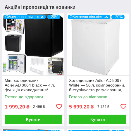
Акційні пропозиції та новинки
Обмежена кількість🔥
–20%
Обмежена кількість🔥
–20%
Міні‑холодильник
Холодильник Adler AD 8097
Adler AD 8084 black — 4 л,
White — 58 л, компресорний,
функція охолодження/
6‑ступінчаста регулювання,
нагріву, AC/DC
40 дБ (E‑класс), ручна
Готово до відправки
Готово до відправки
разморозка
1 999,20
5 699,20
₴
₴
2 499 ₴
7 124 ₴
Купити
Купити