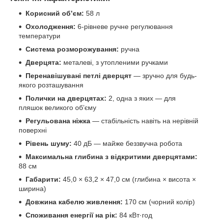
Корисний об’єм:
58 л
Охолодження:
6-рівневе ручне регулювання
температури
Система розморожування:
ручна
Дверцята:
металеві, з утопленими ручками
Перенавішувані петлі дверцят
— зручно для будь-
якого розташування
Полички на дверцятах:
2, одна з яких — для
пляшок великого об’єму
Регульована ніжка
— стабільність навіть на нерівній
поверхні
Рівень шуму:
40 дБ — майже беззвучна робота
Максимальна глибина з відкритими дверцятами:
88 см
Габарити:
45,0 × 63,2 × 47,0 см (глибина × висота ×
ширина)
Довжина кабелю живлення:
170 см (чорний колір)
Споживання енергії на рік:
84 кВт·год